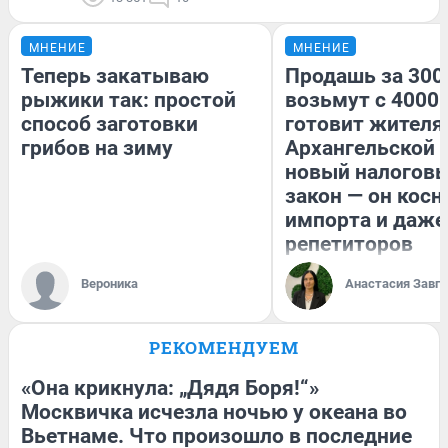
МНЕНИЕ
МНЕНИЕ
Теперь закатываю
Продашь за 3000
рыжики так: простой
возьмут с 4000.
способ заготовки
готовит жител
грибов на зиму
Архангельской 
новый налогов
закон — он косн
импорта и даже
репетиторов
Вероника
Анастасия Завг
РЕКОМЕНДУЕМ
«Она крикнула: „Дядя Боря!“»
Москвичка исчезла ночью у океана во
Вьетнаме. Что произошло в последние