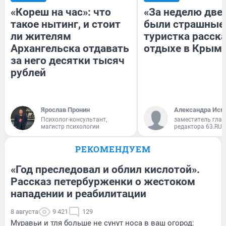
«Кореш на час»: что
«За неделю две
такое нытинг, и стоит
были страшные
ли жителям
туристка расска
Архангельска отдавать
отдыхе в Крым
за него десятки тысяч
рублей
Ярослав Пронин
Александра Исм
Психолог-консультант,
заместитель глав
магистр психологии
редактора 63.RU
РЕКОМЕНДУЕМ
«Год преследовал и облил кислотой».
Рассказ петербурженки о жестоком
нападении и реабилитации
8 августа
9 421
129
Муравьи и тля больше не сунут носа в ваш огород: