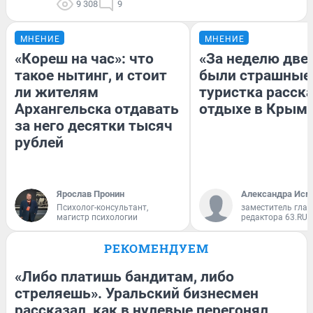
9 308
9
МНЕНИЕ
МНЕНИЕ
«Кореш на час»: что
«За неделю две
такое нытинг, и стоит
были страшные
ли жителям
туристка расска
Архангельска отдавать
отдыхе в Крым
за него десятки тысяч
рублей
Ярослав Пронин
Александра Исм
Психолог-консультант,
заместитель глав
магистр психологии
редактора 63.RU
РЕКОМЕНДУЕМ
«Либо платишь бандитам, либо
стреляешь». Уральский бизнесмен
рассказал, как в нулевые перегонял