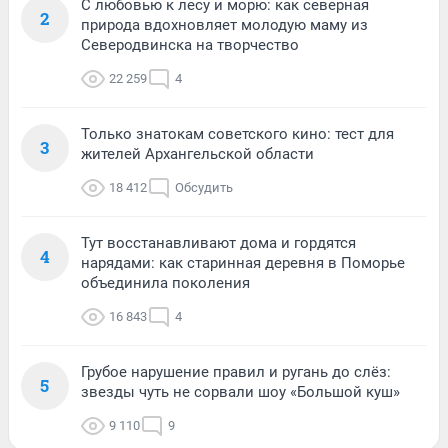
С любовью к лесу и морю: как северная
2
природа вдохновляет молодую маму из
Северодвинска на творчество
22 259
4
Только знатокам советского кино: тест для
3
жителей Архангельской области
18 412
Обсудить
Тут восстанавливают дома и гордятся
4
нарядами: как старинная деревня в Поморье
объединила поколения
16 843
4
Грубое нарушение правил и ругань до слёз:
5
звезды чуть не сорвали шоу «Большой куш»
9 110
9