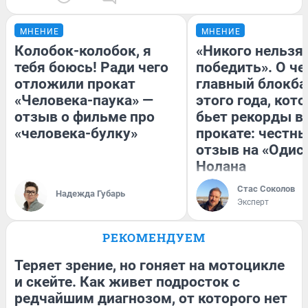
МНЕНИЕ
МНЕНИЕ
Колобок-колобок, я
«Никого нельзя
тебя боюсь! Ради чего
победить». О ч
отложили прокат
главный блокба
«Человека-паука» —
этого года, кот
отзыв о фильме про
бьет рекорды в
«человека-булку»
прокате: честн
отзыв на «Одис
Нолана
Стас Соколов
Надежда Губарь
Эксперт
РЕКОМЕНДУЕМ
Теряет зрение, но гоняет на мотоцикле
и скейте. Как живет подросток с
редчайшим диагнозом, от которого нет