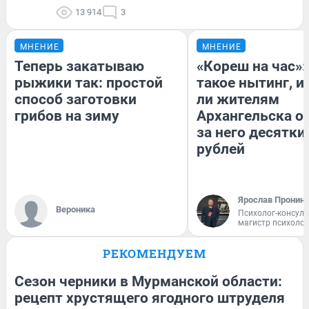
13 914
3
МНЕНИЕ
МНЕНИЕ
Теперь закатываю
«Кореш на час»:
рыжики так: простой
такое нытинг, и
способ заготовки
ли жителям
грибов на зиму
Архангельска о
за него десятки
рублей
Ярослав Пронин
Вероника
Психолог-консуль
магистр психоло
РЕКОМЕНДУЕМ
Сезон черники в Мурманской области:
рецепт хрустящего ягодного штруделя