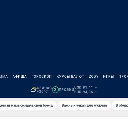
АММА
АФИША
ГОРОСКОП
КУРСЫ ВАЛЮТ
ZODY
ИГРЫ
ПРО
USD 81,41
СЕЙЧАС
3
ПРОБКИ
+20°C
EUR 94,06
етная мама создала свой бренд
Важный чекап для мужчин
В обла