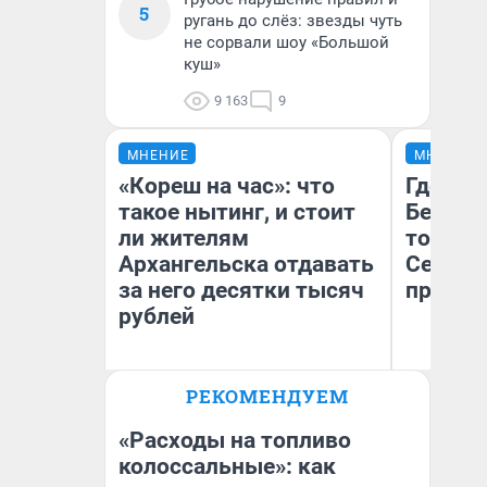
5
ругань до слёз: звезды чуть
не сорвали шоу «Большой
куш»
9 163
9
МНЕНИЕ
МНЕНИЕ
«Кореш на час»: что
Где отд
такое нытинг, и стоит
Белом 
ли жителям
точки 
Архангельска отдавать
Северод
за него десятки тысяч
предел
рублей
РЕКОМЕНДУЕМ
Ярослав Пронин
Ил
Психолог-консультант,
Ор
магистр психологии
«Т
«Расходы на топливо
колоссальные»: как