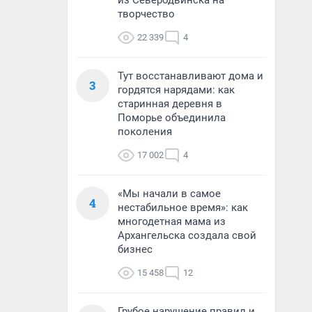
из Северодвинска на
творчество
22 339
4
Тут восстанавливают дома и
3
гордятся нарядами: как
старинная деревня в
Поморье объединила
поколения
17 002
4
«Мы начали в самое
4
нестабильное время»: как
многодетная мама из
Архангельска создала свой
бизнес
15 458
12
Грубое нарушение правил и