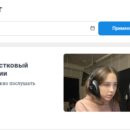
т
Примен
остковый
ии
ожно послушать