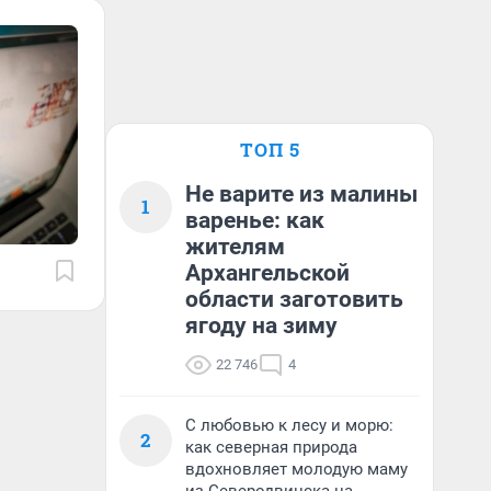
ТОП 5
Не варите из малины
1
варенье: как
жителям
Архангельской
области заготовить
ягоду на зиму
22 746
4
С любовью к лесу и морю:
2
как северная природа
вдохновляет молодую маму