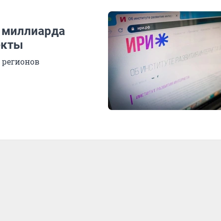
 миллиарда
екты
 регионов