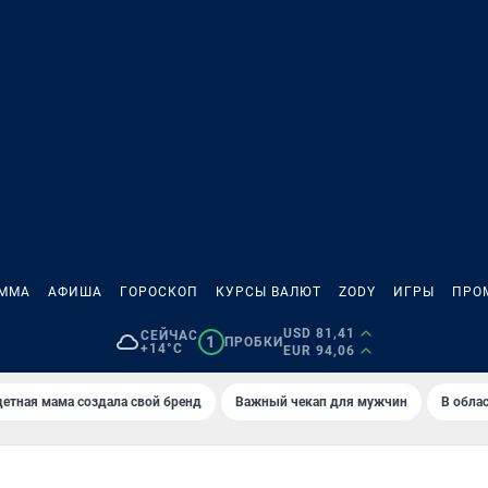
АММА
АФИША
ГОРОСКОП
КУРСЫ ВАЛЮТ
ZODY
ИГРЫ
ПРО
USD 81,41
СЕЙЧАС
1
ПРОБКИ
+14°C
EUR 94,06
етная мама создала свой бренд
Важный чекап для мужчин
В обла