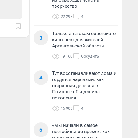
из Северодвинска на
творчество
22 297
4
Только знатокам советского
3
кино: тест для жителей
Архангельской области
19 160
Обсудить
Тут восстанавливают дома и
4
гордятся нарядами: как
старинная деревня в
Поморье объединила
поколения
16 905
4
«Мы начали в самое
5
нестабильное время»: как
многодетная мама из