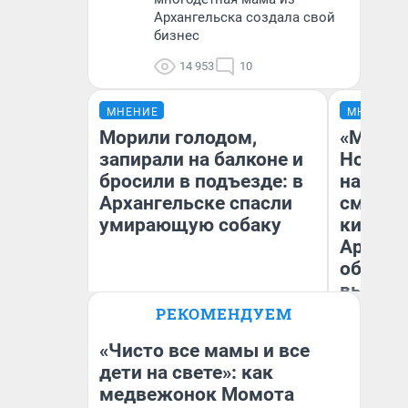
Архангельска создала свой
бизнес
14 953
10
МНЕНИЕ
МНЕНИЕ
Морили голодом,
«Мы ви
запирали на балконе и
Нолана
бросили в подъезде: в
настро
Архангельске спасли
смотре
умирающую собаку
киноте
Арханг
области
выгляд
РЕКОМЕНДУЕМ
Ольга Мелехова
На
Архангелогородка
«Чисто все мамы и все
дети на свете»: как
медвежонок Момота