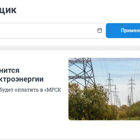
вщик
Примен
нится
ктроэнергии
 будет оплатить в «МРСК