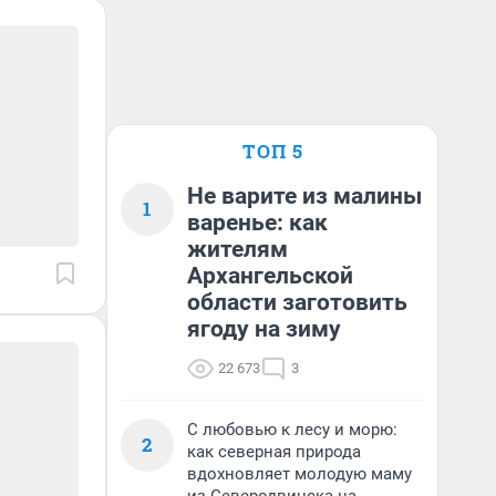
ТОП 5
Не варите из малины
1
варенье: как
жителям
Архангельской
области заготовить
ягоду на зиму
22 673
3
С любовью к лесу и морю:
2
как северная природа
вдохновляет молодую маму