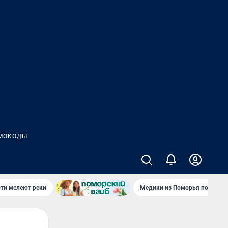
МОКОДЫ
сти мелеют реки
Медики из Поморья поехали 