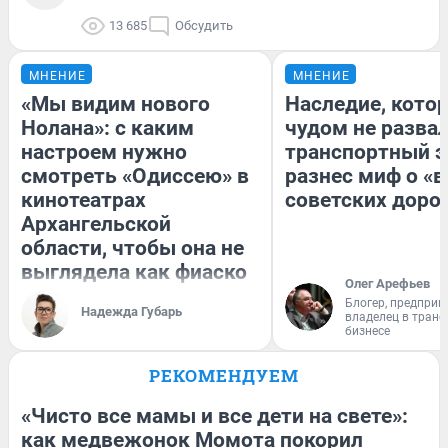
13 685
Обсудить
МНЕНИЕ
МНЕНИЕ
«Мы видим нового
Наследие, кото
Нолана»: с каким
чудом не разва
настроем нужно
транспортный э
смотреть «Одиссею» в
разнес миф о «
кинотеатрах
советских доро
Архангельской
области, чтобы она не
выглядела как фиаско
Олег Арефьев
Блогер, предприн
Надежда Губарь
владелец в тран
бизнесе
РЕКОМЕНДУЕМ
«Чисто все мамы и все дети на свете»:
как медвежонок Момота покорил