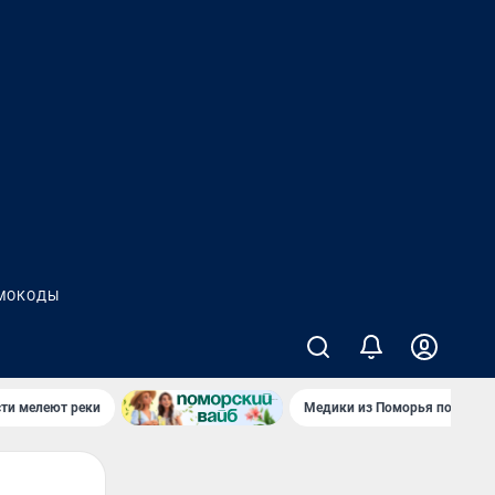
МОКОДЫ
сти мелеют реки
Медики из Поморья поехали 