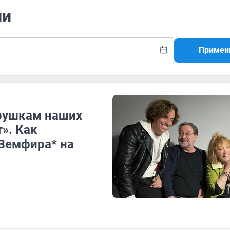
ли
Примен
трушкам наших
». Как
Земфира* на