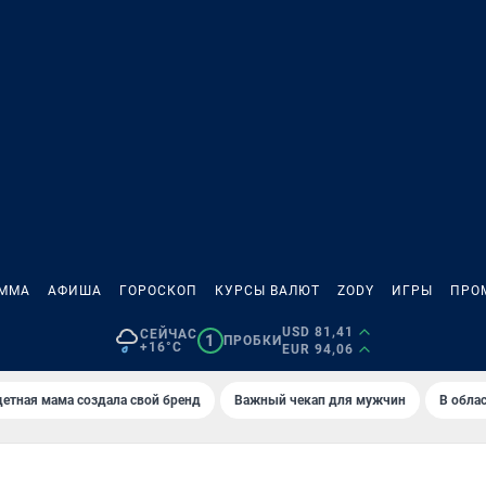
АММА
АФИША
ГОРОСКОП
КУРСЫ ВАЛЮТ
ZODY
ИГРЫ
ПРО
USD 81,41
СЕЙЧАС
1
ПРОБКИ
+16°C
EUR 94,06
етная мама создала свой бренд
Важный чекап для мужчин
В обла