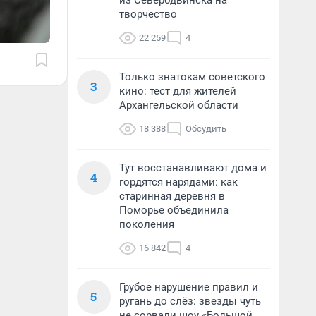
из Северодвинска на
творчество
22 259
4
Только знатокам советского
3
кино: тест для жителей
Архангельской области
18 388
Обсудить
Тут восстанавливают дома и
4
гордятся нарядами: как
старинная деревня в
Поморье объединила
поколения
16 842
4
Грубое нарушение правил и
5
ругань до слёз: звезды чуть
не сорвали шоу «Большой