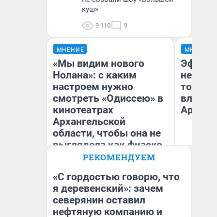
куш»
9 110
9
МНЕНИЕ
МНЕНИЕ
«Мы видим нового
Эффект
Нолана»: с каким
не сраз
настроем нужно
топлив
смотреть «Одиссею» в
влияет
кинотеатрах
Арханг
Архангельской
области, чтобы она не
выглядела как фиаско
РЕКОМЕНДУЕМ
Надежда Губарь
Дм
«С гордостью говорю, что
я деревенский»: зачем
северянин оставил
нефтяную компанию и