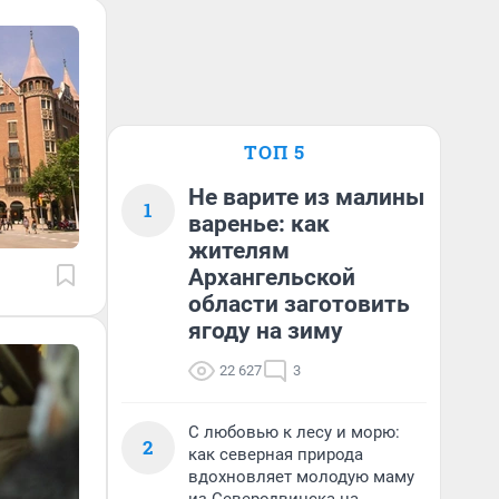
ТОП 5
Не варите из малины
1
варенье: как
жителям
Архангельской
области заготовить
ягоду на зиму
22 627
3
С любовью к лесу и морю:
2
как северная природа
вдохновляет молодую маму