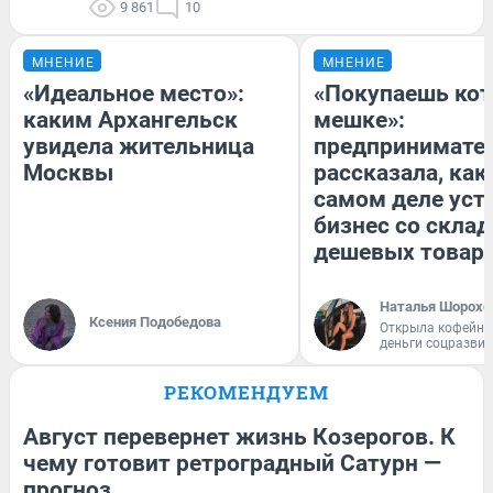
9 861
10
МНЕНИЕ
МНЕНИЕ
«Идеальное место»:
«Покупаешь кот
каким Архангельск
мешке»:
увидела жительница
предпринимате
Москвы
рассказала, как
самом деле уст
бизнес со скла
дешевых товар
Наталья Шорохо
Ксения Подобедова
Открыла кофейну
деньги соцразви
РЕКОМЕНДУЕМ
Август перевернет жизнь Козерогов. К
чему готовит ретроградный Сатурн —
прогноз