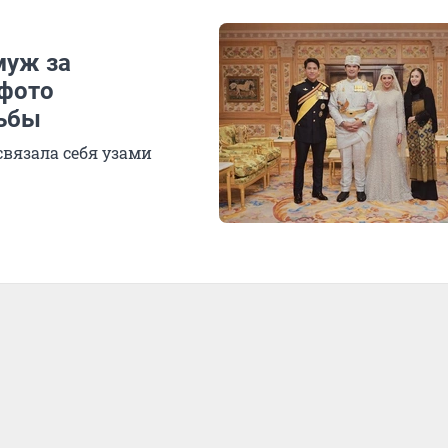
муж за
 фото
дьбы
связала себя узами