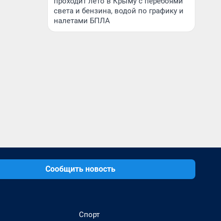
проходит лето в Крыму с перебоями
света и бензина, водой по графику и
налетами БПЛА
Сообщить новость
Спорт