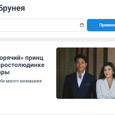
 Брунея
Примен
горячий» принц
-простолюдинке
ары
себе много внимания