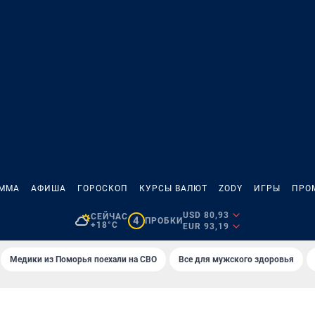
АММА
АФИША
ГОРОСКОП
КУРСЫ ВАЛЮТ
ZODY
ИГРЫ
ПРО
USD 80,93
СЕЙЧАС
4
ПРОБКИ
+18°C
EUR 93,19
Медики из Поморья поехали на СВО
Все для мужского здоровья