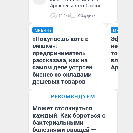
Архангельской области
12 246
Обсудить
МНЕНИЕ
МНЕНИЕ
«Покупаешь кота в
Эффект
мешке»:
не сраз
предприниматель
топлив
рассказала, как на
влияет
самом деле устроен
Арханг
бизнес со складами
дешевых товаров
РЕКОМЕНДУЕМ
Наталья Шорохова
Дм
Открыла кофейную точку на
деньги соцразвития
Может столкнуться
каждый. Как бороться с
бактериальными
болезнями овощей —