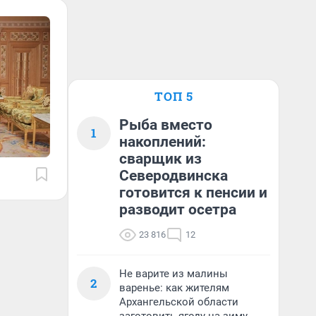
ТОП 5
Рыба вместо
1
накоплений:
сварщик из
Северодвинска
готовится к пенсии и
разводит осетра
23 816
12
Не варите из малины
2
варенье: как жителям
Архангельской области