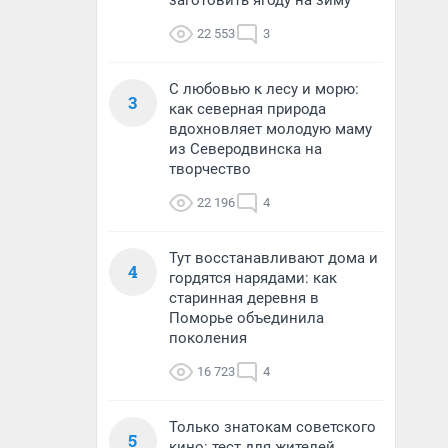
заготовить ягоду на зиму
22 553
3
С любовью к лесу и морю:
3
как северная природа
вдохновляет молодую маму
из Северодвинска на
творчество
22 196
4
Тут восстанавливают дома и
4
гордятся нарядами: как
старинная деревня в
Поморье объединила
поколения
16 723
4
Только знатокам советского
5
кино: тест для жителей