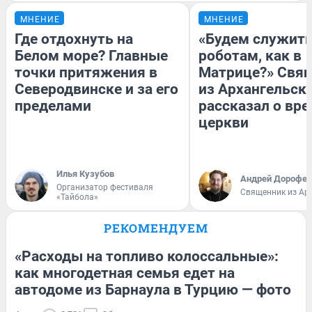
МНЕНИЕ
МНЕНИЕ
Где отдохнуть на
«Будем служит
Белом море? Главные
роботам, как в
точки притяжения в
Матрице?» Свя
Северодвинске и за его
из Архангельск
пределами
рассказал о вре
церкви
Илья Кузубов
Андрей Дорофей
Организатор фестиваля
Священник из Ар
«Тайбола»
РЕКОМЕНДУЕМ
«Расходы на топливо колоссальные»:
как многодетная семья едет на
автодоме из Барнаула в Турцию — фото