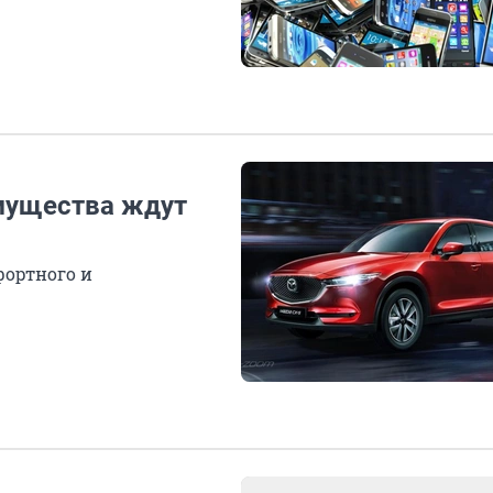
мущества ждут
фортного и