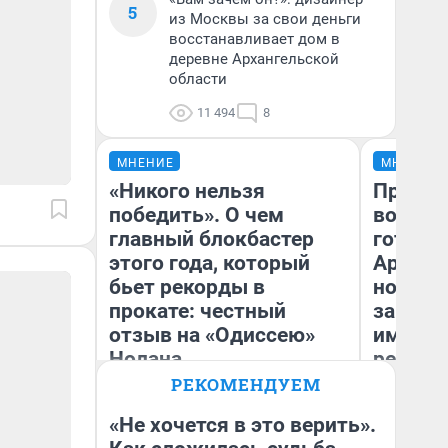
5
из Москвы за свои деньги
восстанавливает дом в
деревне Архангельской
области
11 494
8
МНЕНИЕ
МНЕНИЕ
«Никого нельзя
Продаш
победить». О чем
возьмут
главный блокбастер
готови
этого года, который
Арханг
бьет рекорды в
новый 
прокате: честный
закон —
отзыв на «Одиссею»
импорт
Нолана
репети
РЕКОМЕНДУЕМ
Стас Соколов
Ан
Эксперт
«Не хочется в это верить».