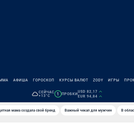
АММА
АФИША
ГОРОСКОП
КУРСЫ ВАЛЮТ
ZODY
ИГРЫ
ПРО
USD 82,17
СЕЙЧАС
1
ПРОБКИ
+13°C
EUR 94,84
етная мама создала свой бренд
Важный чекап для мужчин
В обла