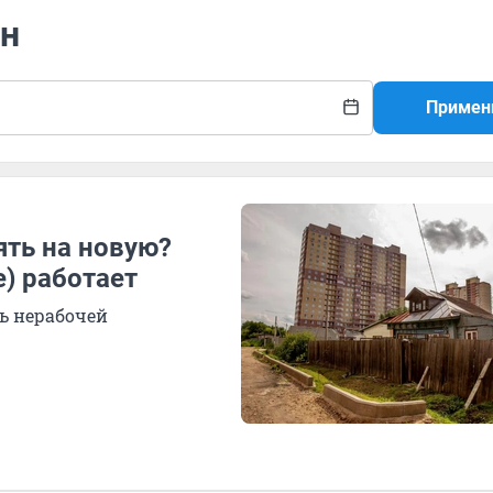
ин
Примен
ть на новую?
е) работает
ь нерабочей