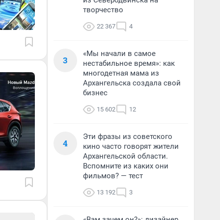
из Северодвинска на
творчество
22 367
4
«Мы начали в самое
3
нестабильное время»: как
многодетная мама из
Архангельска создала свой
бизнес
15 602
12
Эти фразы из советского
4
кино часто говорят жители
Архангельской области.
Вспомните из каких они
фильмов? — тест
13 192
3
«Вам зачем он?»: дизайнер