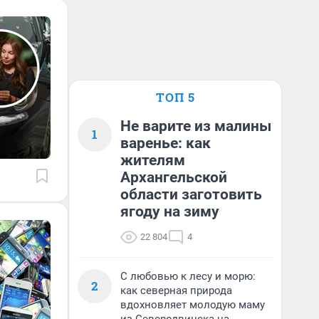
ТОП 5
Не варите из малины
1
варенье: как
жителям
Архангельской
области заготовить
ягоду на зиму
22 804
4
С любовью к лесу и морю:
2
как северная природа
вдохновляет молодую маму