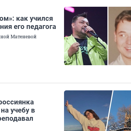
ом»: как учился
ния его педагога
иной Матеневой
 россиянка
 на учебу в
реподавал