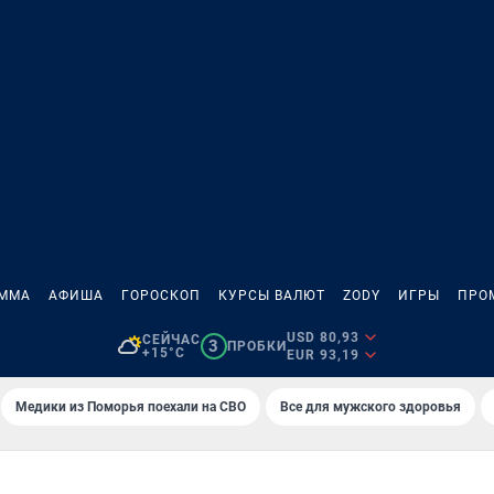
АММА
АФИША
ГОРОСКОП
КУРСЫ ВАЛЮТ
ZODY
ИГРЫ
ПРО
USD 80,93
СЕЙЧАС
3
ПРОБКИ
+15°C
EUR 93,19
Медики из Поморья поехали на СВО
Все для мужского здоровья