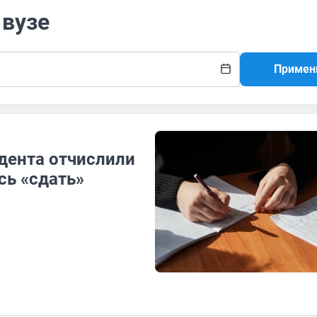
 вузе
Примен
удента отчислили
сь «сдать»