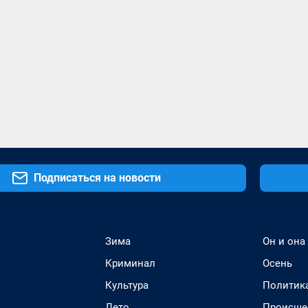
Подписаться на новости
Зима
Он и она
Криминал
Осень
Культура
Политик
Лето
Происше