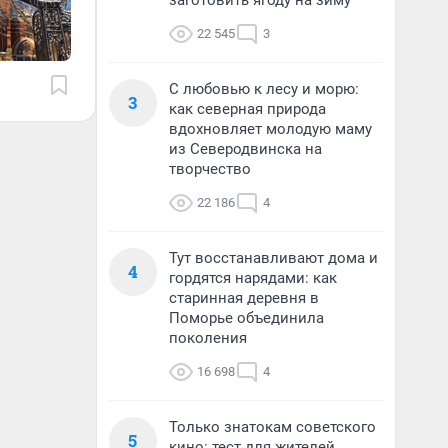
заготовить ягоду на зиму
22 545
3
С любовью к лесу и морю:
3
как северная природа
вдохновляет молодую маму
из Северодвинска на
творчество
22 186
4
Тут восстанавливают дома и
4
гордятся нарядами: как
старинная деревня в
Поморье объединила
поколения
16 698
4
Только знатокам советского
5
кино: тест для жителей