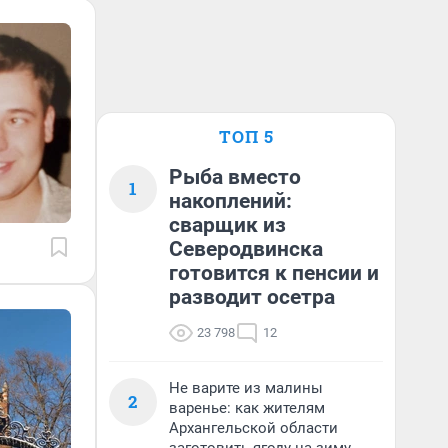
ТОП 5
Рыба вместо
1
накоплений:
сварщик из
Северодвинска
готовится к пенсии и
разводит осетра
23 798
12
Не варите из малины
2
варенье: как жителям
Архангельской области