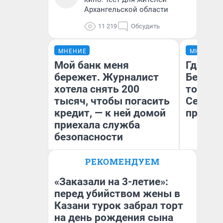
Архангельской области
11 219
Обсудить
МНЕНИЕ
МНЕНИЕ
Мой банк меня
Где отд
бережет. Журналист
Белом 
хотела снять 200
точки 
тысяч, чтобы погасить
Северод
кредит, — к ней домой
предел
приехала служба
безопасности
РЕКОМЕНДУЕМ
Ил
Ксения Владимирская
Ор
Автор мнения
«Т
«Заказали на 3-летие»:
перед убийством жены в
Казани турок забрал торт
на день рождения сына