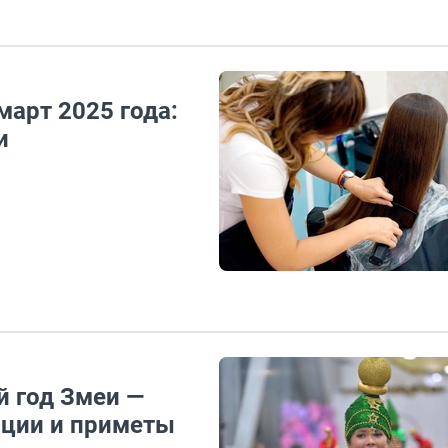
арт 2025 года:
и
й год Змеи —
диции и приметы