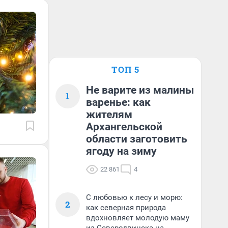
ТОП 5
Не варите из малины
1
варенье: как
жителям
Архангельской
области заготовить
ягоду на зиму
22 861
4
С любовью к лесу и морю:
2
как северная природа
вдохновляет молодую маму