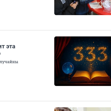
ит эта
р
случайны