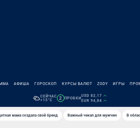
АММА
АФИША
ГОРОСКОП
КУРСЫ ВАЛЮТ
ZODY
ИГРЫ
ПРО
USD 82,17
СЕЙЧАС
2
ПРОБКИ
+15°C
EUR 94,84
етная мама создала свой бренд
Важный чекап для мужчин
В обла