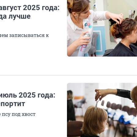
вгуст 2025 года:
гда лучше
 чем записываться к
июль 2025 года:
спортит
 псу под хвост