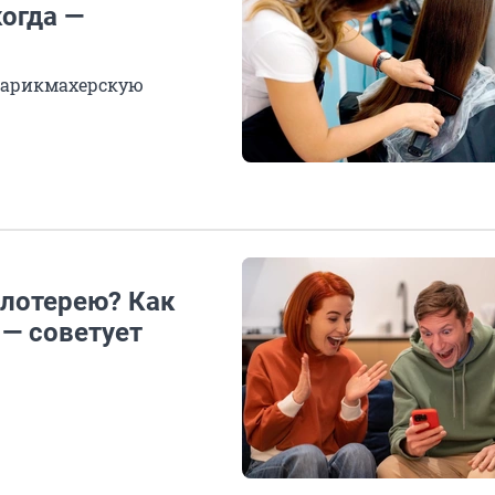
когда —
 парикмахерскую
 лотерею? Как
 — советует