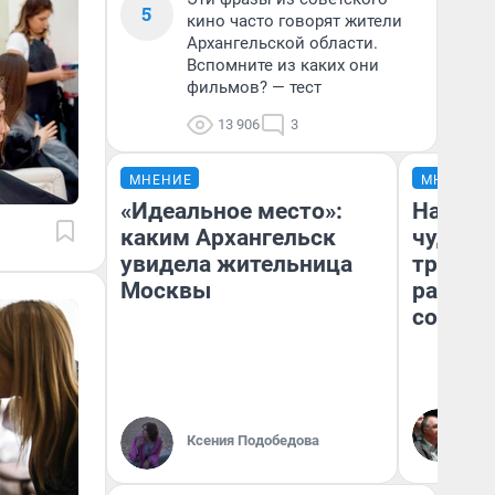
5
кино часто говорят жители
Архангельской области.
Вспомните из каких они
фильмов? — тест
13 906
3
МНЕНИЕ
МНЕНИЕ
«Идеальное место»:
Наслед
каким Архангельск
чудом 
увидела жительница
трансп
Москвы
разнес
советс
Ол
Бл
Ксения Подобедова
вл
би