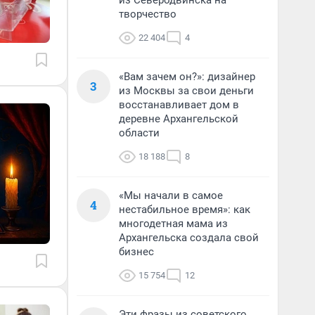
из Северодвинска на
творчество
22 404
4
«Вам зачем он?»: дизайнер
3
из Москвы за свои деньги
восстанавливает дом в
деревне Архангельской
области
18 188
8
«Мы начали в самое
4
нестабильное время»: как
многодетная мама из
Архангельска создала свой
бизнес
15 754
12
Эти фразы из советского