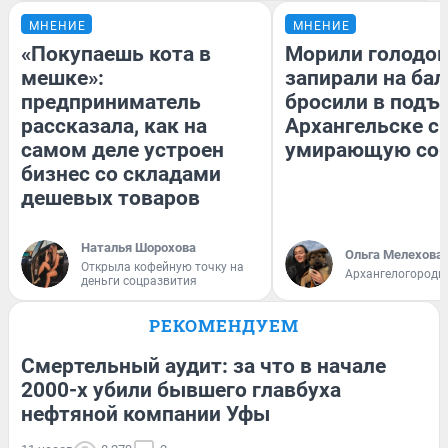
МНЕНИЕ
МНЕНИЕ
«Покупаешь кота в
Морили голодом
мешке»:
запирали на бал
предприниматель
бросили в подъе
рассказала, как на
Архангельске с
самом деле устроен
умирающую соб
бизнес со складами
дешевых товаров
Наталья Шорохова
Ольга Мелехова
Открыла кофейную точку на
Архангелогородк
деньги соцразвития
РЕКОМЕНДУЕМ
Смертельный аудит: за что в начале
2000-х убили бывшего главбуха
нефтяной компании Уфы