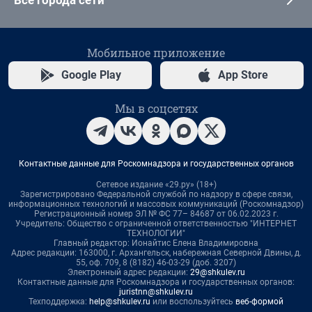
Все города сети
Мобильное приложение
Google Play
App Store
Мы в соцсетях
Контактные данные для Роскомнадзора и государственных органов
Сетевое издание «29.ру» (18+)
Зарегистрировано Федеральной службой по надзору в сфере связи,
информационных технологий и массовых коммуникаций (Роскомнадзор)
Регистрационный номер ЭЛ № ФС 77– 84687 от 06.02.2023 г.
Учредитель: Общество с ограниченной ответственностью "ИНТЕРНЕТ
ТЕХНОЛОГИИ"
Главный редактор: Ионайтис Елена Владимировна
Адрес редакции: 163000, г. Архангельск, набережная Северной Двины, д.
55, оф. 709, 8 (8182) 46-03-29 (доб. 3207)
Электронный адрес редакции:
29@shkulev.ru
Контактные данные для Роскомнадзора и государственных органов:
juristnn@shkulev.ru
Техподдержка:
help@shkulev.ru
или воспользуйтесь
веб-формой