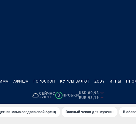
АММА
АФИША
ГОРОСКОП
КУРСЫ ВАЛЮТ
ZODY
ИГРЫ
ПРО
USD 80,93
СЕЙЧАС
3
ПРОБКИ
+20°C
EUR 93,19
етная мама создала свой бренд
Важный чекап для мужчин
В обла