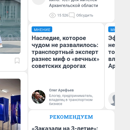
Архангельской области
15 526
Обсудить
МНЕНИЕ
МНЕНИЕ
Наследие, которое
Эффект
чудом не развалилось:
не сраз
транспортный эксперт
топлив
разнес миф о «вечных»
влияет
советских дорогах
Арханг
Олег Арефьев
Блогер, предприниматель,
Дм
владелец в транспортном
бизнесе
РЕКОМЕНДУЕМ
«Заказали на 3-летие»: