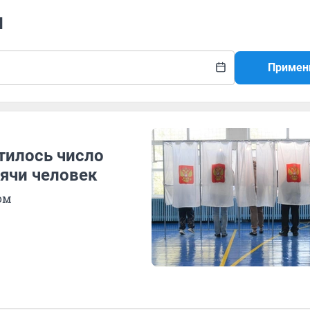
ы
Примен
тилось число
сячи человек
ом