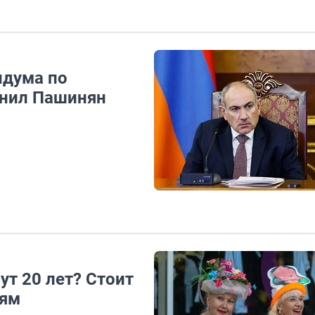
ндума по
снил Пашинян
т 20 лет? Стоит
лям