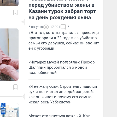
перед убийством жены в
Казани турок забрал торт
на день рождения сына
5 августа
17 001
5
«Это тот, кого ты травила»: прикамца
приговорили к 22 годам за убийство
семьи его девушки, сейчас он звонит
ей с угрозами
«Четырех мужей потеряла»: Прохор
Шаляпин проболтался о новой
возлюбленной
«Я не жалуюсь». Строитель лишился
рук и ног и стал звездой соцсетей:
как он живет и почему его семью
искал весь Узбекистан
Может столкнуться каждый. Как