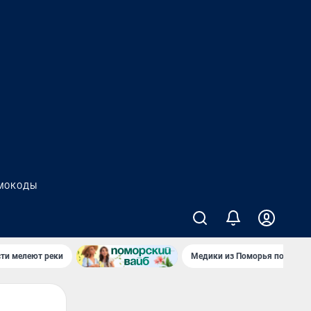
МОКОДЫ
сти мелеют реки
Медики из Поморья поехали 