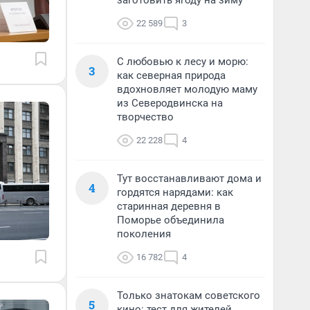
заготовить ягоду на зиму
22 589
3
С любовью к лесу и морю:
3
как северная природа
вдохновляет молодую маму
из Северодвинска на
творчество
22 228
4
Тут восстанавливают дома и
4
гордятся нарядами: как
старинная деревня в
Поморье объединила
поколения
16 782
4
Только знатокам советского
5
кино: тест для жителей