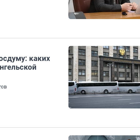
осдуму: каких
ангельской
тов