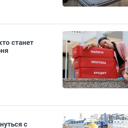
кто станет
юня
нуться с