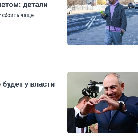
нетом: детали
т сбоить чаще
будет у власти