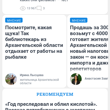
13 967
3
МНЕНИЕ
МНЕНИЕ
Посмотрите, какая
Продашь за 3000
щука! Так
возьмут с 4000.
библиотекарь из
готовит жител
Архангельской области
Архангельской 
отдыхает от работы на
новый налогов
рыбалке
закон — он косн
импорта и даже
репетиторов
Ирина Лысцева
Анастасия Завг
жительница Архангельской
области
РЕКОМЕНДУЕМ
«Год преследовал и облил кислотой».
Рассказ петербурженки о жестоком