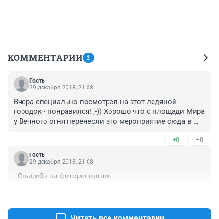
КОММЕНТАРИИ
2
Гость
29 декабря 2018, 21:58
Вчера специально посмотрел на этот ледяной 
городок - понравился! ;-)) Хорошо что с площади Мира 
у Вечного огня перенесли это мероприятие сюда в 
Соломбалу - теперь можно без всякого "официоза" 
+0
–0
вместе с детьми, вот просто так недалеко от дома, 
посещать прекрасное и практичное! А, площадь Мира 
Гость
у Вечного огня пусть останется для массовых гуляний 
29 декабря 2018, 21:08
горожан и официальных мероприятий. ;-))
- Спасибо за фоторепортаж.
+0
–0
Читать все комментарии