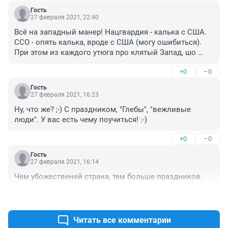
Гость
27 февраля 2021, 22:40
Всё на западный манер! Нацгвардия - калька с США. 
ССО - опять калька, вроде с США (могу ошибиться). 
При этом из каждого утюга про клятый Запад, шо 
опять Абама виноватая в огороде или где?
+0
–0
Гость
27 февраля 2021, 16:23
Ну, что же? ;-) С праздником, "Глебы", "вежливые 
люди". У вас есть чему поучиться! :-)
+0
–0
Гость
27 февраля 2021, 16:14
Чем убожественей страна, тем больше праздников.
+0
–0
Читать все комментарии