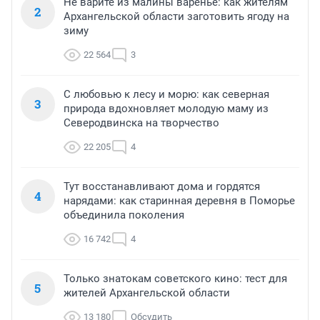
Не варите из малины варенье: как жителям
2
Архангельской области заготовить ягоду на
зиму
22 564
3
С любовью к лесу и морю: как северная
3
природа вдохновляет молодую маму из
Северодвинска на творчество
22 205
4
Тут восстанавливают дома и гордятся
4
нарядами: как старинная деревня в Поморье
объединила поколения
16 742
4
Только знатокам советского кино: тест для
5
жителей Архангельской области
13 180
Обсудить