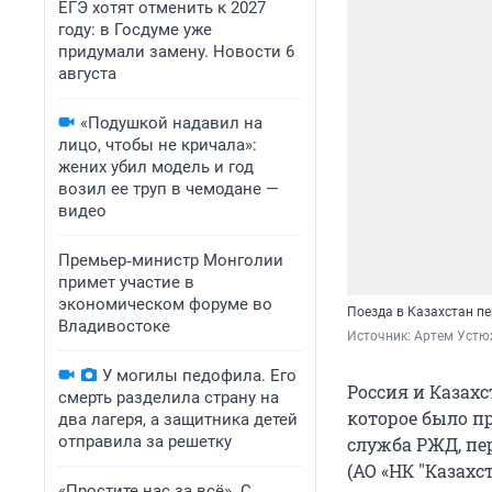
ЕГЭ хотят отменить к 2027
году: в Госдуме уже
придумали замену. Новости 6
августа
«Подушкой надавил на
лицо, чтобы не кричала»:
жених убил модель и год
возил ее труп в чемодане —
видео
Премьер‑министр Монголии
примет участие в
экономическом форуме во
Поезда в Казахстан пе
Владивостоке
Источник: 
Артем Устю
У могилы педофила. Его
Россия и Казах
смерть разделила страну на
которое было пр
два лагеря, а защитника детей
отправила за решетку
служба РЖД, пе
(АО «НК "Казахс
«Простите нас за всё». С