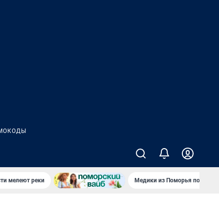
МОКОДЫ
сти мелеют реки
Медики из Поморья поехали 