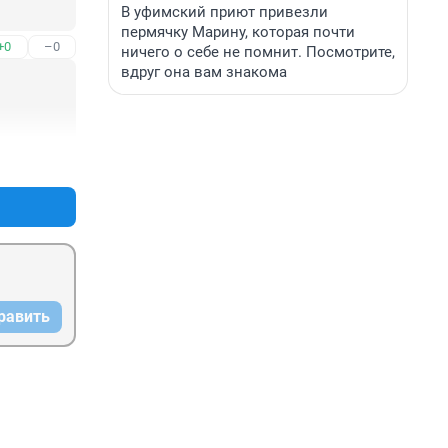
В уфимский приют привезли
пермячку Марину, которая почти
+0
–0
ничего о себе не помнит. Посмотрите,
вдруг она вам знакома
+1
–0
равить