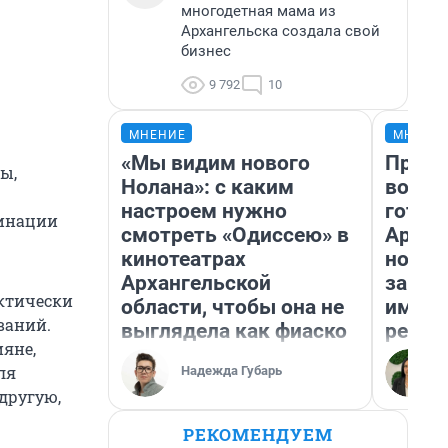
многодетная мама из
Архангельска создала свой
бизнес
9 792
10
МНЕНИЕ
МНЕНИ
«Мы видим нового
Прода
ы,
Нолана»: с каким
возьм
настроем нужно
готов
цинации
смотреть «Одиссею» в
Архан
кинотеатрах
новый
Архангельской
закон
актически
области, чтобы она не
импор
ваний.
выглядела как фиаско
репет
ияне,
ля
Надежда Губарь
 другую,
РЕКОМЕНДУЕМ