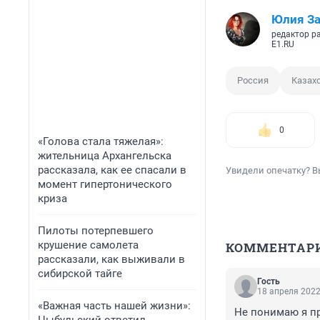
Юлия З
редактор р
E1.RU
Россия
Казах
0
«Голова стала тяжелая»:
жительница Архангельска
рассказала, как ее спасали в
Увидели опечатку? В
момент гипертонического
криза
Пилоты потерпевшего
крушение самолета
КОММЕНТАР
рассказали, как выживали в
сибирской тайге
Гость
18 апреля 2022
«Важная часть нашей жизни»:
Не понимаю я пр