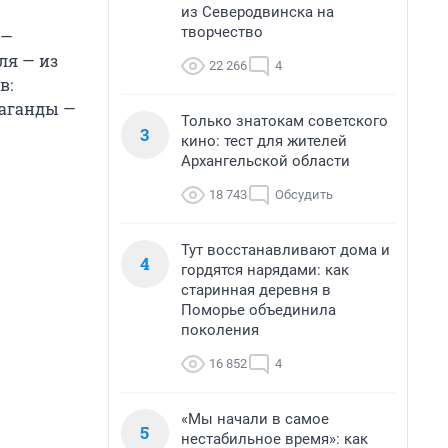
из Северодвинска на
творчество
 —
ля — из
22 266
4
в:
раганды —
Только знатокам советского
3
кино: тест для жителей
Архангельской области
18 743
Обсудить
Тут восстанавливают дома и
4
гордятся нарядами: как
старинная деревня в
Поморье объединила
поколения
16 852
4
«Мы начали в самое
5
нестабильное время»: как