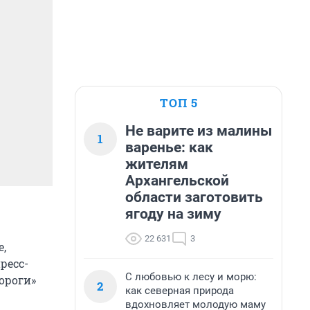
ТОП 5
Не варите из малины
1
варенье: как
жителям
Архангельской
области заготовить
ягоду на зиму
22 631
3
,
ресс-
С любовью к лесу и морю:
ороги»
2
как северная природа
вдохновляет молодую маму