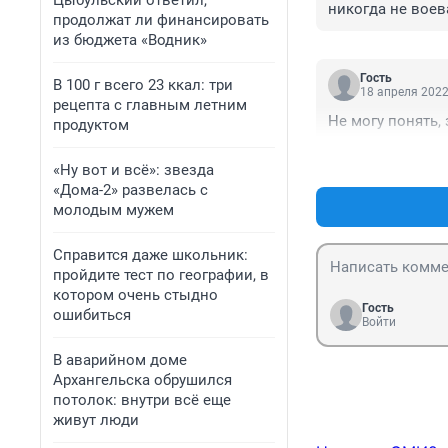
Цыбульский ответил,
никогда не воев
продолжат ли финансировать
из бюджета «Водник»
Гость
В 100 г всего 23 ккал: три
18 апреля 2022
рецепта с главным летним
Не могу понять,
продуктом
«Ну вот и всё»: звезда
«Дома-2» развелась с
молодым мужем
Справится даже школьник:
пройдите тест по географии, в
котором очень стыдно
Гость
ошибиться
Войти
В аварийном доме
Архангельска обрушился
потолок: внутри всё еще
живут люди