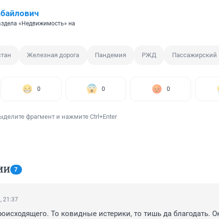
абайлович
аздела «Недвижимость» на
стан
Железная дорога
Пандемия
РЖД
Пассажирский 
0
0
0
ыделите фрагмент и нажмите Ctrl+Enter
ИИ
7
, 21:37
оисходящего. То ковидные истерики, то тишь да благодать. Ок