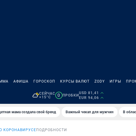
АММА
АФИША
ГОРОСКОП
КУРСЫ ВАЛЮТ
ZODY
ИГРЫ
ПРО
USD 81,41
СЕЙЧАС
0
ПРОБКИ
+15°C
EUR 94,06
етная мама создала свой бренд
Важный чекап для мужчин
В обла
 О КОРОНАВИРУСЕ
ПОДРОБНОСТИ