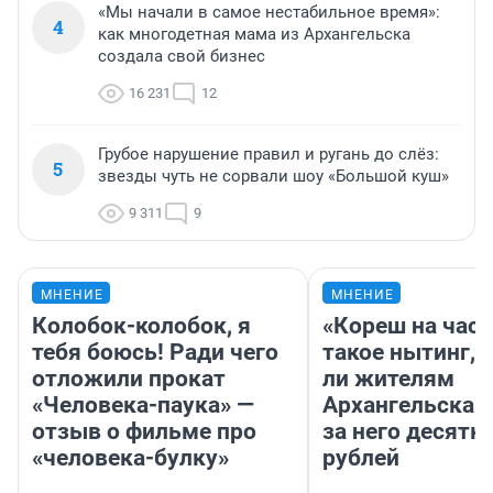
«Мы начали в самое нестабильное время»:
4
как многодетная мама из Архангельска
создала свой бизнес
16 231
12
Грубое нарушение правил и ругань до слёз:
5
звезды чуть не сорвали шоу «Большой куш»
9 311
9
МНЕНИЕ
МНЕНИЕ
Колобок-колобок, я
«Кореш на час»
тебя боюсь! Ради чего
такое нытинг, 
отложили прокат
ли жителям
«Человека-паука» —
Архангельска 
отзыв о фильме про
за него десятк
«человека-булку»
рублей