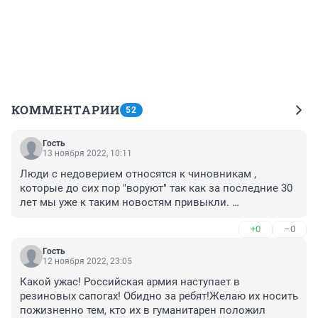
КОММЕНТАРИИ
52
Гость
13 ноября 2022, 10:11
Люди с недоверием относятся к чиновникам , 
которые до сих пор "воруют" так как за последние 30 
лет мы уже к таким новостям привыкли. 

Поэтому и такое отношение с недоверием к ним , 
+0
–0
поэтому уважаемые господа высшего эшелона 
власти делайте всё аккуратно и внимательно к 
Гость
посылкам для мобилизованных , ведь люди едут не 
12 ноября 2022, 23:05
на "курорт" и кто его знает какими они вернутся от 
Какой ужас! Российская армия наступает в 
туда , кому-то повезёт больше, кому-то меньше .Мир 
резиновых сапогах! Обидно за ребят!Желаю их носить 
действительно будет не таким как прежде и вам 
пожизненно тем, кто их в гуманитарен положил
господа придётся за всё держать ответ.