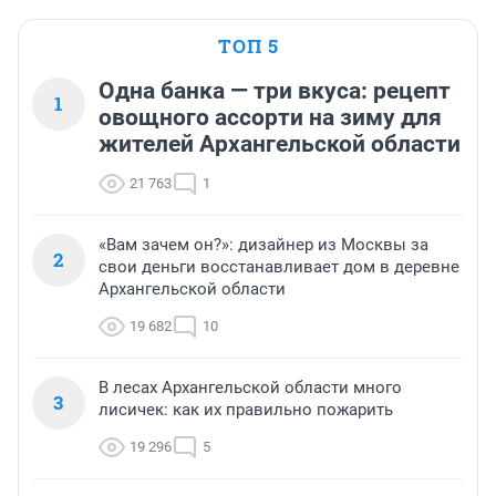
Ведь мобилизованным это на себе таскать, никто им 
машину сопровождения для грузов не даст.
ТОП 5
Одна банка — три вкуса: рецепт
1
овощного ассорти на зиму для
жителей Архангельской области
21 763
1
«Вам зачем он?»: дизайнер из Москвы за
2
свои деньги восстанавливает дом в деревне
Архангельской области
19 682
10
В лесах Архангельской области много
3
лисичек: как их правильно пожарить
19 296
5