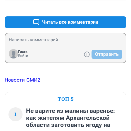
Ох! Хоть я и не пророк, и не экстрасенс, и не 
+0
–0
ясновидящий, но охотно поверю в то, что на планете 
в неопределённом будущем останется населения в 
сто раз меньше чем сейчас. Так что лучше я сразу в 
Читать все комментарии
рай! :-)
Гость
Отправить
Войти
Новости СМИ2
ТОП 5
Не варите из малины варенье:
1
как жителям Архангельской
области заготовить ягоду на