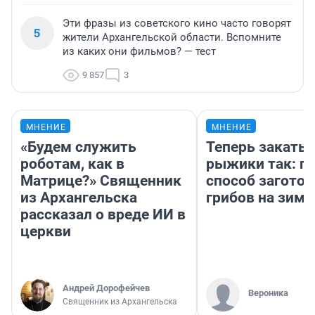
Эти фразы из советского кино часто говорят
5
жители Архангельской области. Вспомните
из каких они фильмов? — тест
9 857
3
МНЕНИЕ
МНЕНИЕ
«Будем служить
Теперь закаты
роботам, как в
рыжики так: п
Матрице?» Священник
способ заготов
из Архангельска
грибов на зиму
рассказал о вреде ИИ в
церкви
Андрей Дорофейчев
Вероника
Священник из Архангельска