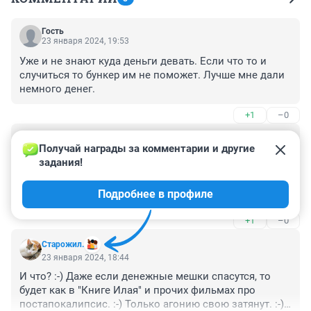
Гость
23 января 2024, 19:53
Уже и не знают куда деньги девать. Если что то и 
случиться то бункер им не поможет. Лучше мне дали 
немного денег.
+1
–0
Гость
23 января 2024, 19:37
Получай награды за комментарии и другие 
задания!
От Кармы в бункере не спрятаться. Те, кто 
зарабатывают большие деньги через совершение зла 
Подробнее в профиле
- одни из первых, кто будет за это отвечать в 
ближайшие пару лет. Скорее всего - пойдут на 
+1
–0
развоплощение ( выход Души из тела, или по 
простому - их ждёт "смерть"), даже внутри бункера.
Старожил.
23 января 2024, 18:44
И что? :-) Даже если денежные мешки спасутся, то 
будет как в "Книге Илая" и прочих фильмах про 
постапокалипсис. :-) Только агонию свою затянут. :-) 