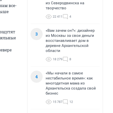
из Северодвинска на
нам все-
творчество
выше
22 411
4
«Вам зачем он?»: дизайнер
 ощутят
3
из Москвы за свои деньги
Обильные
восстанавливает дом в
деревне Архангельской
севере
области
18 279
8
«Мы начали в самое
4
нестабильное время»: как
многодетная мама из
Архангельска создала свой
бизнес
15 787
12