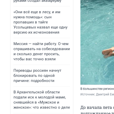
руками создал акваферму
«Они всё еще в лесу, и им
нужна помощь»: сын
пропавших в тайге
Усольцевых назвал еще одну
версию их исчезновения
Миссия — найти работу. О чем
спрашивать на собеседовании
и сколько денег просить,
чтобы вас точно взяли
Переводы россиян начнут
блокировать по одной
причине: подробности
В большинстве регион
В Архангельской области
Источник: 
Дмитрий Ем
подали иск к молодой маме,
снявшейся в «Мужское и
До начала лета 
женское»: что известно о деле
долгожданное т