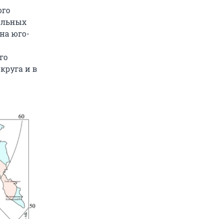
ого
ральных
на юго-
го
круга и в