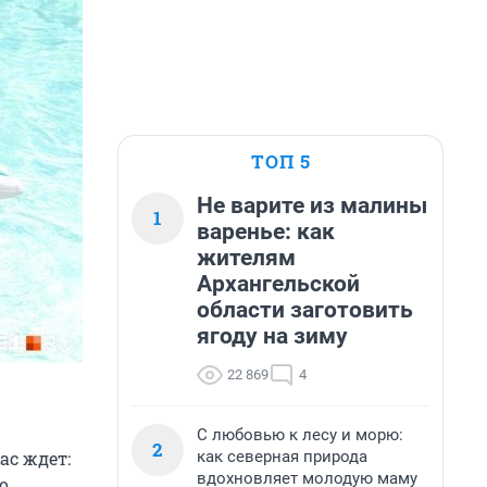
ТОП 5
Не варите из малины
1
варенье: как
жителям
Архангельской
области заготовить
ягоду на зиму
22 869
4
С любовью к лесу и морю:
2
как северная природа
ас ждет:
вдохновляет молодую маму
о