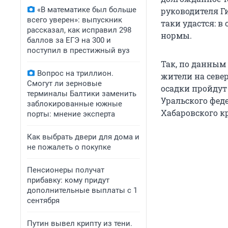
«В математике был больше
руководителя Г
всего уверен»: выпускник
таки удастся: в
рассказал, как исправил 298
нормы.
баллов за ЕГЭ на 300 и
поступил в престижный вуз
Так, по данным
Вопрос на триллион.
жители на север
Смогут ли зерновые
осадки пройдут 
терминалы Балтики заменить
Уральского феде
заблокированные южные
Хабаровского к
порты: мнение эксперта
Как выбрать двери для дома и
не пожалеть о покупке
Пенсионеры получат
прибавку: кому придут
дополнительные выплаты с 1
сентября
Путин вывел крипту из тени.