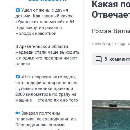
Какая по
Ушел от жены с двумя
Отвечае
детьми. Как главный качок
«Уральских пельменей» в 54
года закрутил роман с
Роман Вильф
молодой красоткой
2 мая 2024, 10:00
4
В Архангельской области
медведи стали чаще выходить
к людям: что предпринимают
3
коммент
власти
«Нет некрасивых городов,
есть недофинансированные».
Путешественники проехали
2000 километров по Уралу на
машине — стоило ли оно того
Заказал полтонны
пластика: как заводчанин из
Северодвинска своими