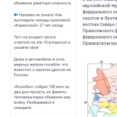
объявили ракетную опасность
европейской те
федерального ок
Нагиева не узнать! Как
округов и Якут
выглядели звезды культовой
востоке Северо-
«Каменской» 27 лет назад
Приволжского ф
федерального ок
Тест на возраст мозга:
ответьте на эти 10 вопросов и
Приморском кра
узнайте свой
Дома и автомобили в огне,
мирные жители погибли: что
известно о налетах дронов на
Россию
«Колобок» собрал 100 млн за
два дня проката, но фанаты
Человека-паука объявили ему
войну. Разбираемся в
скандале