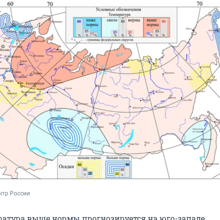
нтр России
ература выше нормы прогнозируется на юго-западе