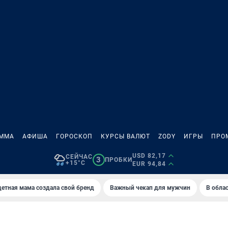
АММА
АФИША
ГОРОСКОП
КУРСЫ ВАЛЮТ
ZODY
ИГРЫ
ПРО
USD 82,17
СЕЙЧАС
3
ПРОБКИ
+15°C
EUR 94,84
етная мама создала свой бренд
Важный чекап для мужчин
В обла