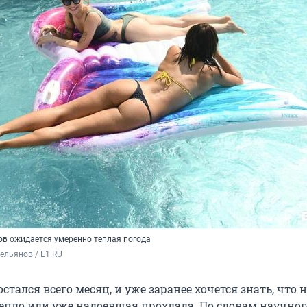
ов ожидается умеренно теплая погода
ельянов / E1.RU
остался всего месяц, и уже заранее хочется знать, что н
епло или уже надоевшая прохлада. По словам научног