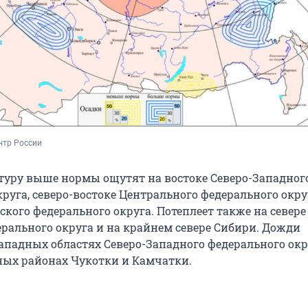
нтр России
туру выше нормы ощутят на востоке Северо-Западног
руга, северо-востоке Центрального федерального окру
кого федерального округа. Потеплеет также на севере
ерального округа и на крайнем севере Сибири. Дожди
ападных областях Северо-Западного федерального окру
чных районах Чукотки и Камчатки.