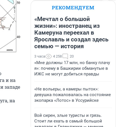
РЕКОМЕНДУЕМ
«Мечтал о большой
жизни»: иностранец из
Камеруна переехал в
Ярославль и создал здесь
семью — история
3 часа
4 258
20
«Мне должны 17 млн, но банку плачу
я»: почему в Башкирии обманутые в
о
ИЖС не могут добиться правды
га и на
 и западе
«Не вольеры, а камеры пыток»:
девушка пожаловалась на состояние
га, на
экопарка «Лотос» в Уссурийске
Вой сирен, злые туристы и грязь.
Стоит ли ехать в самый большой
аквапарк в Геленджике — мнение