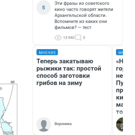
Эти фразы из советского
5
кино часто говорят жители
Архангельской области.
Вспомните из каких они
фильмов? — тест
13 940
3
МНЕНИЕ
МНЕНИ
Теперь закатываю
«Нет 
рыжики так: простой
городо
способ заготовки
недоф
грибов на зиму
Путеш
проех
килом
машин
того
Вероника