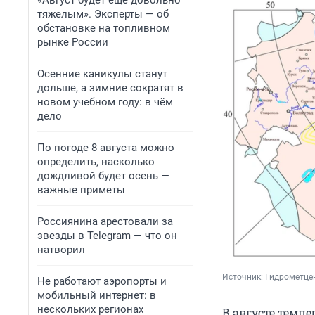
«Август будет еще довольно
тяжелым». Эксперты — об
обстановке на топливном
рынке России
Осенние каникулы станут
дольше, а зимние сократят в
новом учебном году: в чём
дело
По погоде 8 августа можно
определить, насколько
дождливой будет осень —
важные приметы
Россиянина арестовали за
звезды в Telegram — что он
натворил
Источник: 
Гидрометце
Не работают аэропорты и
мобильный интернет: в
нескольких регионах
В августе темп