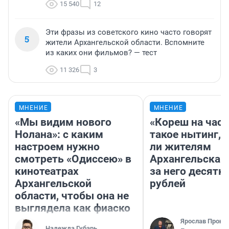
15 540
12
Эти фразы из советского кино часто говорят
5
жители Архангельской области. Вспомните
из каких они фильмов? — тест
11 326
3
МНЕНИЕ
МНЕНИЕ
«Мы видим нового
«Кореш на час»
Нолана»: с каким
такое нытинг, 
настроем нужно
ли жителям
смотреть «Одиссею» в
Архангельска 
кинотеатрах
за него десятк
Архангельской
рублей
области, чтобы она не
выглядела как фиаско
Ярослав Прони
Надежда Губарь