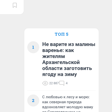
ТОП 5
Не варите из малины
1
варенье: как
жителям
Архангельской
области заготовить
ягоду на зиму
22 887
4
С любовью к лесу и морю:
2
как северная природа
вдохновляет молодую маму