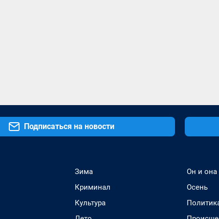
Подписаться на новости
Зима
Он и она
Криминал
Осень
Культура
Политик
Лето
Происше