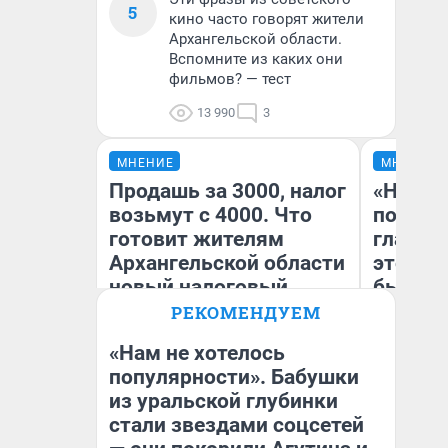
5
кино часто говорят жители
Архангельской области.
Вспомните из каких они
фильмов? — тест
13 990
3
МНЕНИЕ
МНЕНИЕ
Продашь за 3000, налог
«Никог
возьмут с 4000. Что
победи
готовит жителям
главны
Архангельской области
этого г
новый налоговый
бьет р
закон — он коснется
прокат
РЕКОМЕНДУЕМ
импорта и даже
отзыв 
«Нам не хотелось
репетиторов
Нолана
популярности». Бабушки
Ст
из уральской глубинки
Анастасия Завгородняя
Эк
стали звездами соцсетей