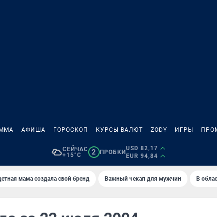
АММА
АФИША
ГОРОСКОП
КУРСЫ ВАЛЮТ
ZODY
ИГРЫ
ПРО
USD 82,17
СЕЙЧАС
2
ПРОБКИ
+15°C
EUR 94,84
етная мама создала свой бренд
Важный чекап для мужчин
В обла