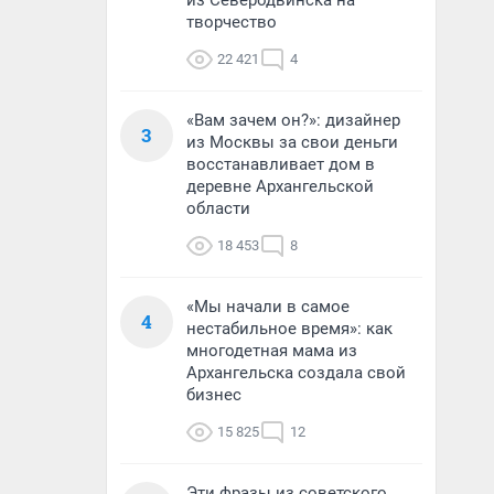
из Северодвинска на
творчество
22 421
4
«Вам зачем он?»: дизайнер
3
из Москвы за свои деньги
восстанавливает дом в
деревне Архангельской
области
18 453
8
«Мы начали в самое
4
нестабильное время»: как
многодетная мама из
Архангельска создала свой
бизнес
15 825
12
Эти фразы из советского