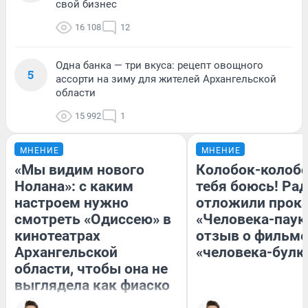
свой бизнес
16 108
12
Одна банка — три вкуса: рецепт овощного
5
ассорти на зиму для жителей Архангельской
области
15 992
1
МНЕНИЕ
МНЕНИЕ
«Мы видим нового
Колобок-колобо
Нолана»: с каким
тебя боюсь! Рад
настроем нужно
отложили прок
смотреть «Одиссею» в
«Человека-паук
кинотеатрах
отзыв о фильме
Архангельской
«человека-булк
области, чтобы она не
выглядела как фиаско