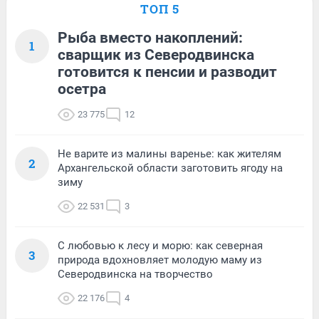
ТОП 5
Рыба вместо накоплений:
1
сварщик из Северодвинска
готовится к пенсии и разводит
осетра
23 775
12
Не варите из малины варенье: как жителям
2
Архангельской области заготовить ягоду на
зиму
22 531
3
С любовью к лесу и морю: как северная
3
природа вдохновляет молодую маму из
Северодвинска на творчество
22 176
4