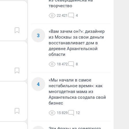
из Северодвинска на
творчество
22 421
4
«Вам зачем он?»: дизайнер
3
из Москвы за свои деньги
восстанавливает дом в
деревне Архангельской
области
18 472
8
«Мы начали в самое
4
нестабильное время»: как
многодетная мама из
Архангельска создала свой
бизнес
15 829
12
Эти фразы из советского