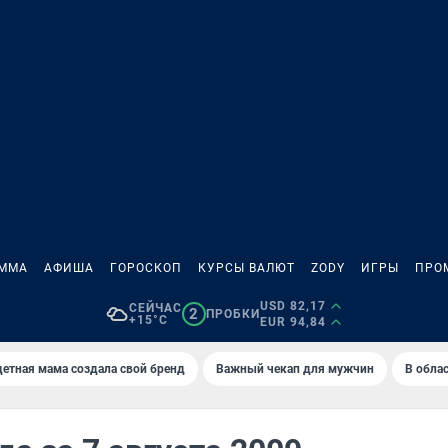
АММА
АФИША
ГОРОСКОП
КУРСЫ ВАЛЮТ
ZODY
ИГРЫ
ПРО
USD 82,17
СЕЙЧАС
2
ПРОБКИ
+15°C
EUR 94,84
етная мама создала свой бренд
Важный чекап для мужчин
В обла