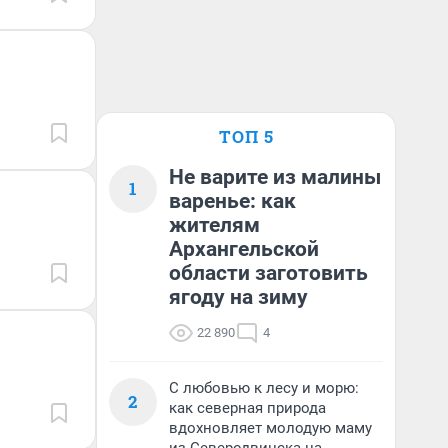
ТОП 5
Не варите из малины
1
варенье: как
жителям
Архангельской
области заготовить
ягоду на зиму
22 890
4
С любовью к лесу и морю:
2
как северная природа
вдохновляет молодую маму