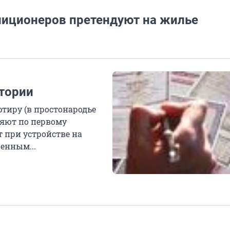
лиционеров претендуют на жилье
тории
ртиру (в простонародье
вляют по первому
 при устройстве на
ценным...