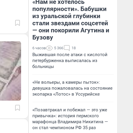
«Нам не хотелось
популярности». Бабушки
из уральской глубинки
стали звездами соцсетей
— они покорили Агутина и
Бузову
6 часов
5 366
18
Выжившая после атаки с кислотой
петербурженка выписалась из
больницы
«Не вольеры, а камеры пыток»:
девушка пожаловалась на состояние
экопарка «Лотос» в Уссурийске
«Позавтракал и побежал — это уже
привычка»: история пермского
марафонца Владимира Никитина —
он стал чемпионом РФ 35 раз