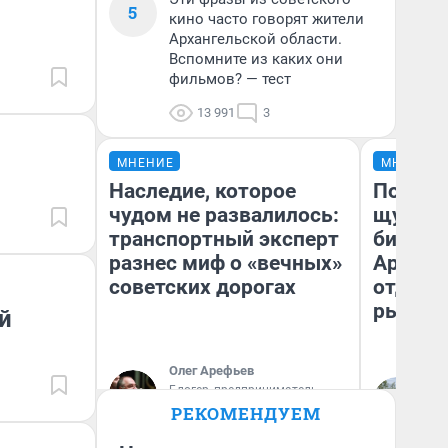
5
кино часто говорят жители
Архангельской области.
Вспомните из каких они
фильмов? — тест
13 991
3
МНЕНИЕ
МНЕНИЕ
Наследие, которое
Посмот
чудом не развалилось:
щука! 
транспортный эксперт
библио
разнес миф о «вечных»
Арханг
советских дорогах
отдыха
рыбалк
й
Олег Арефьев
Ир
Блогер, предприниматель,
владелец в транспортном
жи
РЕКОМЕНДУЕМ
бизнесе
об