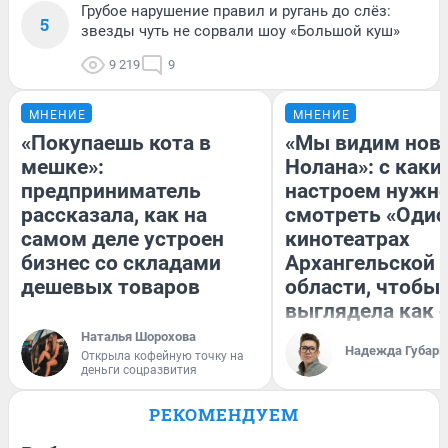
Грубое нарушение правил и ругань до слёз:
5
звезды чуть не сорвали шоу «Большой куш»
9 219
9
МНЕНИЕ
МНЕНИЕ
«Покупаешь кота в
«Мы видим нов
мешке»:
Нолана»: с каки
предприниматель
настроем нужн
рассказала, как на
смотреть «Одис
самом деле устроен
кинотеатрах
бизнес со складами
Архангельской
дешевых товаров
области, чтобы 
выглядела как 
Наталья Шорохова
Надежда Губарь
Открыла кофейную точку на
деньги соцразвития
РЕКОМЕНДУЕМ