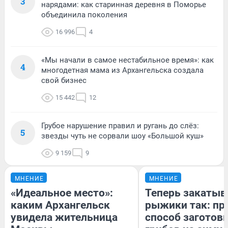
3
нарядами: как старинная деревня в Поморье
объединила поколения
16 996
4
«Мы начали в самое нестабильное время»: как
4
многодетная мама из Архангельска создала
свой бизнес
15 442
12
Грубое нарушение правил и ругань до слёз:
5
звезды чуть не сорвали шоу «Большой куш»
9 159
9
МНЕНИЕ
МНЕНИЕ
«Идеальное место»:
Теперь закаты
каким Архангельск
рыжики так: пр
увидела жительница
способ заготов