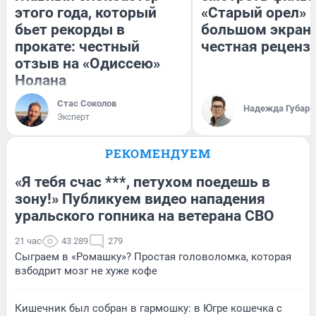
этого года, который
«Старый орел» 
бьет рекорды в
большом экран
прокате: честный
честная реценз
отзыв на «Одиссею»
Нолана
Стас Соколов
Надежда Губарь
Эксперт
РЕКОМЕНДУЕМ
«Я тебя счас ***, петухом поедешь в
зону!» Публикуем видео нападения
уральского гопника на ветерана СВО
21 час
43 289
279
Сыграем в «Ромашку»? Простая головоломка, которая
взбодрит мозг не хуже кофе
Кишечник был собран в гармошку: в Югре кошечка с