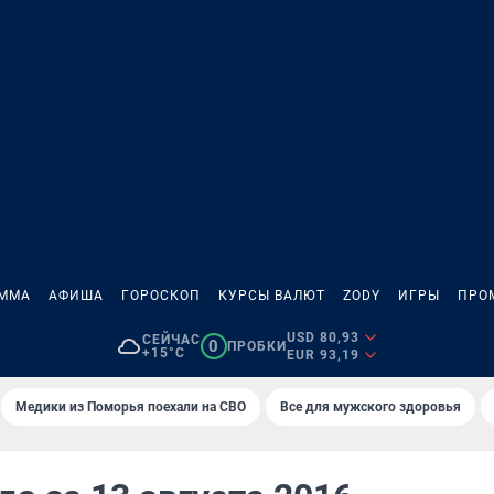
АММА
АФИША
ГОРОСКОП
КУРСЫ ВАЛЮТ
ZODY
ИГРЫ
ПРО
USD 80,93
СЕЙЧАС
0
ПРОБКИ
+15°C
EUR 93,19
Медики из Поморья поехали на СВО
Все для мужского здоровья