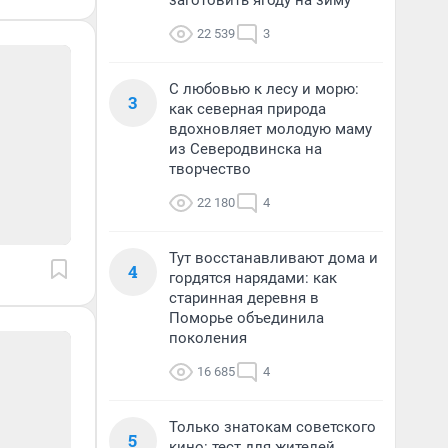
заготовить ягоду на зиму
22 539
3
С любовью к лесу и морю:
3
как северная природа
вдохновляет молодую маму
из Северодвинска на
творчество
22 180
4
Тут восстанавливают дома и
4
гордятся нарядами: как
старинная деревня в
Поморье объединила
поколения
16 685
4
Только знатокам советского
5
кино: тест для жителей