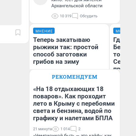
Архангельской области
10 319
Обсудить
МНЕНИЕ
МНЕНИЕ
Теперь закатываю
Где отд
рыжики так: простой
Белом 
способ заготовки
точки 
грибов на зиму
Северод
предел
РЕКОМЕНДУЕМ
«На 18 отдыхающих 18
поваров». Как проходит
Ил
лето в Крыму с перебоями
Вероника
Ор
«Т
света и бензина, водой по
графику и налетами БПЛА
21 минута
1 014
2
«Чемпионкой быть — это кайф»: как