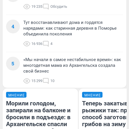
19 235
Обсудить
Тут восстанавливают дома и гордятся
4
нарядами: как старинная деревня в Поморье
объединила поколения
16 936
4
«Мы начали в самое нестабильное время»: как
5
многодетная мама из Архангельска создала
свой бизнес
15 299
10
МНЕНИЕ
МНЕНИЕ
Морили голодом,
Теперь закаты
запирали на балконе и
рыжики так: пр
бросили в подъезде: в
способ заготов
Архангельске спасли
грибов на зиму