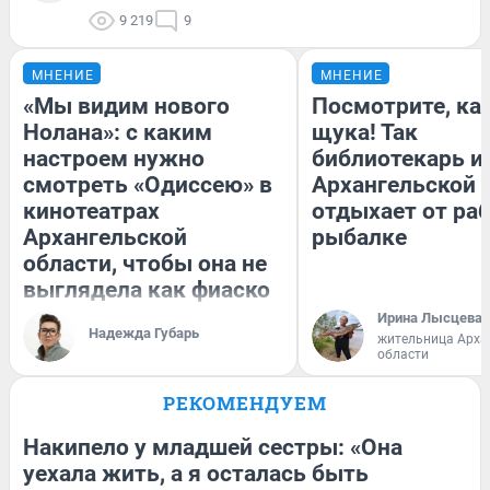
9 219
9
МНЕНИЕ
МНЕНИЕ
«Мы видим нового
Посмотрите, ка
Нолана»: с каким
щука! Так
настроем нужно
библиотекарь и
смотреть «Одиссею» в
Архангельской 
кинотеатрах
отдыхает от ра
Архангельской
рыбалке
области, чтобы она не
выглядела как фиаско
Ирина Лысцева
Надежда Губарь
жительница Арха
области
РЕКОМЕНДУЕМ
Накипело у младшей сестры: «Она
уехала жить, а я осталась быть