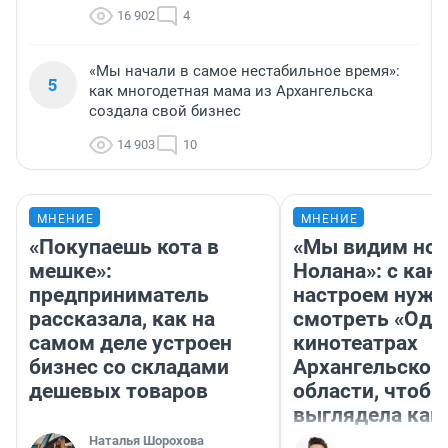
16 902
4
«Мы начали в самое нестабильное время»:
5
как многодетная мама из Архангельска
создала свой бизнес
14 903
10
МНЕНИЕ
МНЕНИЕ
«Покупаешь кота в
«Мы видим нов
мешке»:
Нолана»: с как
предприниматель
настроем нужн
рассказала, как на
смотреть «Оди
самом деле устроен
кинотеатрах
бизнес со складами
Архангельской
дешевых товаров
области, чтобы
выглядела как
Наталья Шорохова