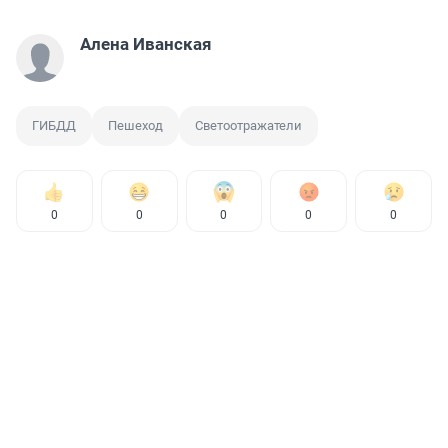
Алена Иванская
ГИБДД
Пешеход
Светоотражатели
0
0
0
0
0