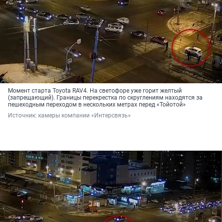
Момент старта Toyota RAV4. На светофоре уже горит желтый
(запрещающий). Границы перекрестка по скруглениям находятся за
пешеходным переходом в нескольких метрах перед «Тойотой»
Источник: 
камеры компании «Интерсвязь»