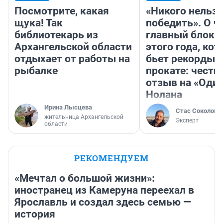
Посмотрите, какая
«Никого нельз
щука! Так
победить». О ч
библиотекарь из
главный блокб
Архангельской области
этого года, ко
отдыхает от работы на
бьет рекорды 
рыбалке
прокате: честн
отзыв на «Оди
Нолана
Ирина Лысцева
Стас Соколов
жительница Архангельской
Эксперт
области
РЕКОМЕНДУЕМ
«Мечтал о большой жизни»:
иностранец из Камеруна переехал в
Ярославль и создал здесь семью —
история