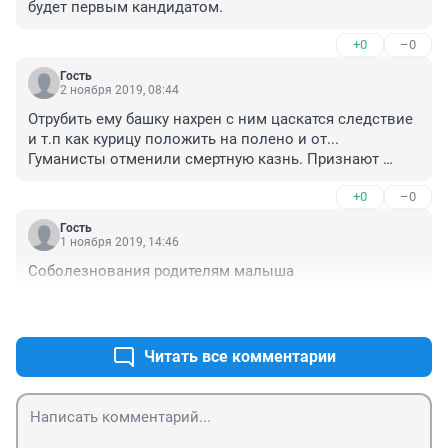
будет первым кандидатом.
+0
–0
Гость
2 ноября 2019, 08:44
Отрубить ему башку нахрен с ним цаскатся следствие 
и т.п как курицу положить на полено и от... 
Гуманисты отменили смертную казнь. Признают 
невменяемым посидит несколько лет в психушке и 
+0
–0
выйдет . не какого правосудия. А ребёнка уже не 
вернуть
Гость
1 ноября 2019, 14:46
Соболезнования родителям малыша
+0
–0
Читать все комментарии