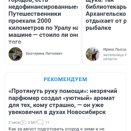
недофинансированные».
библиотекарь 
Путешественники
Архангельской
проехали 2000
отдыхает от ра
километров по Уралу на
рыбалке
машине — стоило ли оно
того
Ирина Лысцев
Екатерина Литкевич
жительница Арх
области
РЕКОМЕНДУЕМ
«Протянуть руку помощи»: незрячий
парфюмер создал «уютный» аромат
для тех, кому страшно, — он уже
увековечил в духах Новосибирск
2 часа
2 667
11
Как за август подготовить огород к зиме и не