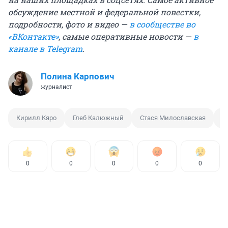
обсуждение местной и федеральной повестки,
подробности, фото и видео —
в сообществе во
«ВКонтакте»
,
самые оперативные новости —
в
канале в Telegram
.
Полина Карпович
журналист
Кирилл Кяро
Глеб Калюжный
Стася Милославская
А
0
0
0
0
0