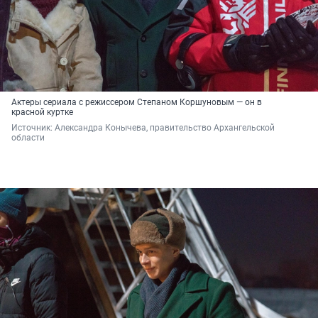
Актеры сериала с режиссером Степаном Коршуновым — он в
красной куртке
Источник: 
Александра Конычева, правительство Архангельской 
области