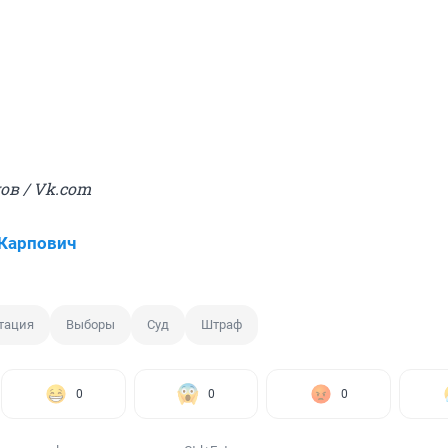
ов / Vk.com
Карпович
тация
Выборы
Суд
Штраф
0
0
0