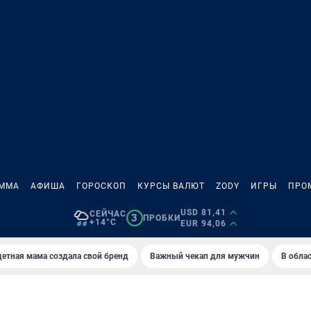
АММА
АФИША
ГОРОСКОП
КУРСЫ ВАЛЮТ
ZODY
ИГРЫ
ПРО
USD 81,41
СЕЙЧАС
3
ПРОБКИ
+14°C
EUR 94,06
етная мама создала свой бренд
Важный чекап для мужчин
В обла