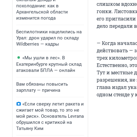
слишком вдохно
похолодание: как в
гонки. Листовки
Архангельской области
изменится погода
его пригласили 
дело передали в
Беспилотники нацелились на
Урал: дрон ударил по складу
— Когда начала
Wildberries — кадры
действовать — з
трех километров
«Мы ушли в лес». В
Екатеринбурге крупный склад
Естественно, эт
атаковали БПЛА — онлайн
Тут и местные 
разрешения, не 
Вам обязаны повысить
глава издал ука
зарплату — причина
одном стенде у 
«Если сверху летит ракета и
сжигает мой товар, то это не
мой риск». Основатель Levrana
обрушился с критикой на
Татьяну Ким