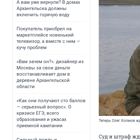
А вам уже вернули? В домах
Архангельска должны
включить горячую воду
Покупатель приобрел на
маркетплейсе новенький
телевизор, а вместе с ним —
кучу проблем
«Вам зачем он?»: дизайнер из
Москвы за свои деньги
восстанавливает дом в
деревне Архангельской
области
«Как они получают сто баллов
— серьезный вопрос». О
кризисе ЕГЭ, всего
образования и ужасах
Теперь Олег Холмов ж
приемной кампании
Суд и штраф жд
Сильный дождь и