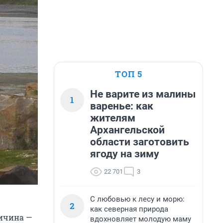
ТОП 5
Не варите из малины
1
варенье: как
жителям
Архангельской
области заготовить
ягоду на зиму
22 701
3
С любовью к лесу и морю:
2
как северная природа
ричина —
вдохновляет молодую маму