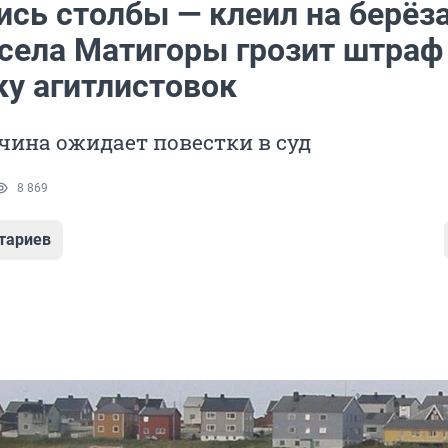
сь столбы — клеил на берёза
села Матигоры грозит штраф
ку агитлистовок
ина ожидает повестки в суд
8 869
тариев