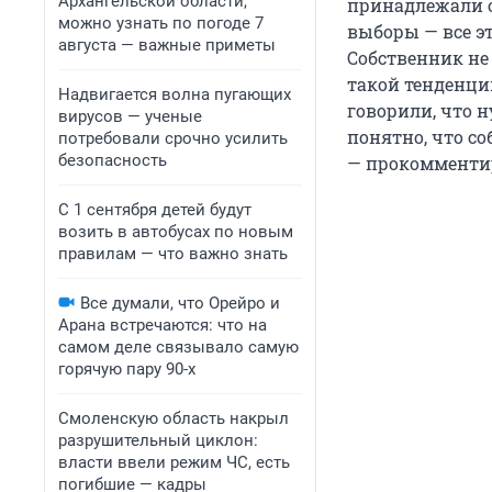
Архангельской области,
принадлежали он
можно узнать по погоде 7
выборы — все э
августа — важные приметы
Собственник не
такой тенденци
Надвигается волна пугающих
говорили, что н
вирусов — ученые
понятно, что со
потребовали срочно усилить
безопасность
— прокомменти
С 1 сентября детей будут
возить в автобусах по новым
правилам — что важно знать
Все думали, что Орейро и
Арана встречаются: что на
самом деле связывало самую
горячую пару 90-х
Смоленскую область накрыл
разрушительный циклон:
власти ввели режим ЧС, есть
погибшие — кадры