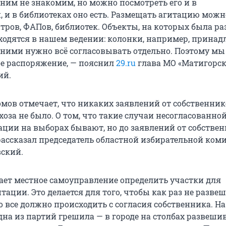
 ним не знакомим, но можно посмотреть его и в
 и в библиотеках оно есть. Размещать агитацию можн
тров, ФАПов, библиотек. Объекты, на которых была р
аходятся в нашем ведении: колонки, например, принад
С ними нужно всё согласовывать отдельно. Поэтому мы
е распоряжение, — пояснил
29.ru
глава МО «Матигорск
ий.
омов отмечает, что никаких заявлений от собственни
хоза не было. О том, что такие случаи несогласованно
ации на выборах бывают, но до заявлений от собстве
 рассказал председатель областной избирательной ком
ский.
ает местное самоуправление определить участки для
ации. Это делается для того, чтобы как раз не разве
о все должно происходить с согласия собственника. На
дна из партий грешила — в городе на столбах развешив