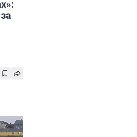
х»:
 за