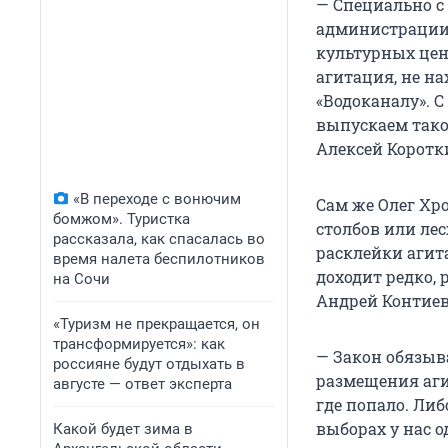
— Специально с
администрации,
культурных цен
агитация, не н
«Водоканалу». 
выпускаем тако
Алексей Коротк
«В переходе с вонючим
Сам же Олег Хр
бомжом». Туристка
столбов или лес
рассказала, как спасалась во
расклейки агит
время налета беспилотников
доходит редко,
на Сочи
Андрей Контиев
«Туризм не прекращается, он
трансформируется»: как
— Закон обязыв
россияне будут отдыхать в
размещения агит
августе — ответ эксперта
где попало. Либ
выборах у нас о
Какой будет зима в