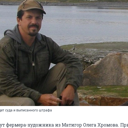
дет суда и выписанного штрафа
ут фермера-художника из Матигор Олега Хромова. П