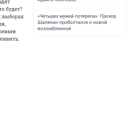
одят
о будет?
х выборах
«Четырех мужей потеряла»: Прохор
Шаляпин проболтался о новой
ли,
возлюбленной
еревьев
алявить,