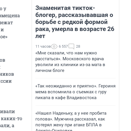
Знаменитая тикток-
о у
блогер, рассказывавшая о
азмещена
борьбе с редкой формой
лежат
рака, умерла в возрасте 26
 и
лет
ое»
11 часов
6 557
28
«Мне сказали, что нам нужно
расстаться». Московского врача
ков
уволили из клиники из-за мата в
й
личном блоге
нников
иссии
«Так неожиданно и приятно». Героиня
мема вспомнила о съемках с гуру
пикапа в кафе Владивостока
шивали
«Нашел Наденьку, а у нее пробита
 каких-то
голова». Мужчина рассказал, как
потерял жену при атаке БПЛА в
али, а
Архипо-Осиповке