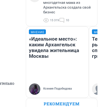
многодетная мама из
Архангельска создала свой
бизнес
15 319
10
МНЕНИЕ
МНЕНИ
«Идеальное место»:
Тепер
каким Архангельск
рыжик
увидела жительница
спосо
Москвы
грибо
ительно
Ксения Подобедова
РЕКОМЕНДУЕМ