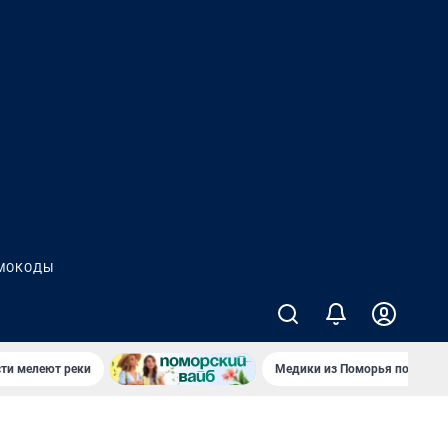
МОКОДЫ
сти мелеют реки
Медики из Поморья поехали 