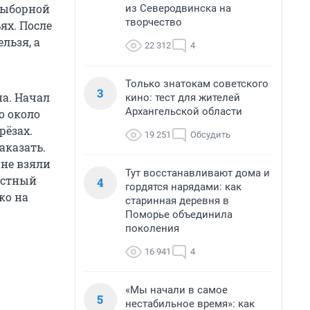
выборной
из Северодвинска на
творчество
ях. После
льзя, а
22 312
4
Только знатокам советского
3
на. Начал
кино: тест для жителей
Архангельской области
о около
рёзах.
19 251
Обсудить
аказать.
 не взяли
Тут восстанавливают дома и
местный
4
гордятся нарядами: как
ко на
старинная деревня в
Поморье объединила
поколения
16 941
4
«Мы начали в самое
5
нестабильное время»: как