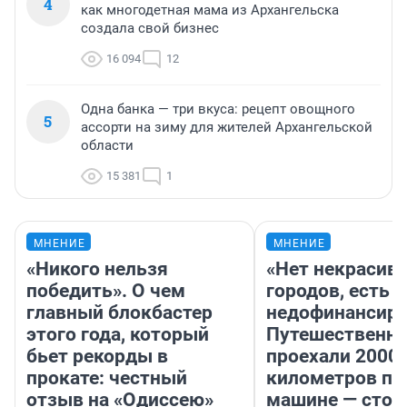
4
как многодетная мама из Архангельска
создала свой бизнес
16 094
12
Одна банка — три вкуса: рецепт овощного
5
ассорти на зиму для жителей Архангельской
области
15 381
1
МНЕНИЕ
МНЕНИЕ
«Никого нельзя
«Нет некрасив
победить». О чем
городов, есть
главный блокбастер
недофинансиро
этого года, который
Путешественн
бьет рекорды в
проехали 2000
прокате: честный
километров по 
отзыв на «Одиссею»
машине — стои