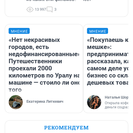
13 997
3
МНЕНИЕ
МНЕНИЕ
«Нет некрасивых
«Покупаешь ко
городов, есть
мешке»:
недофинансированные».
предпринимат
Путешественники
рассказала, как
проехали 2000
самом деле ус
километров по Уралу на
бизнес со скл
машине — стоило ли оно
дешевых това
того
Наталья Шорох
Екатерина Литкевич
Открыла кофейн
деньги соцразв
РЕКОМЕНДУЕМ