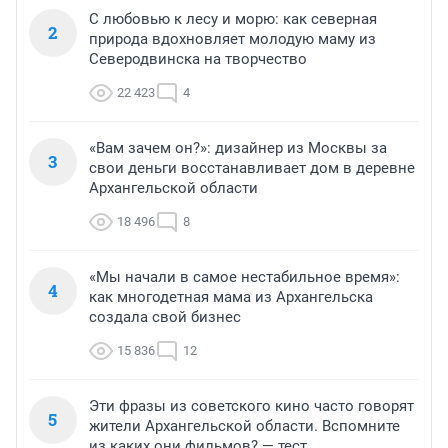
С любовью к лесу и морю: как северная
2
природа вдохновляет молодую маму из
Северодвинска на творчество
22 423
4
«Вам зачем он?»: дизайнер из Москвы за
3
свои деньги восстанавливает дом в деревне
Архангельской области
18 496
8
«Мы начали в самое нестабильное время»:
4
как многодетная мама из Архангельска
создала свой бизнес
15 836
12
Эти фразы из советского кино часто говорят
5
жители Архангельской области. Вспомните
из каких они фильмов? — тест