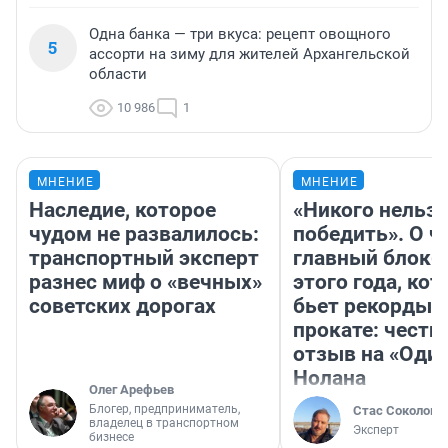
Одна банка — три вкуса: рецепт овощного
5
ассорти на зиму для жителей Архангельской
области
10 986
1
МНЕНИЕ
МНЕНИЕ
Наследие, которое
«Никого нельз
чудом не развалилось:
победить». О ч
транспортный эксперт
главный блокб
разнес миф о «вечных»
этого года, ко
советских дорогах
бьет рекорды 
прокате: честн
отзыв на «Оди
Нолана
Олег Арефьев
Блогер, предприниматель,
Стас Соколов
владелец в транспортном
Эксперт
бизнесе