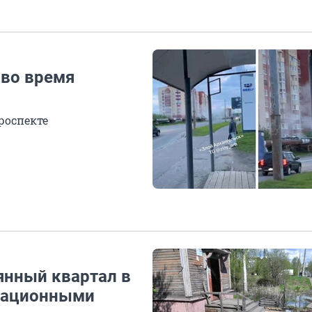
 во время
роспекте
янный квартал в
изационными