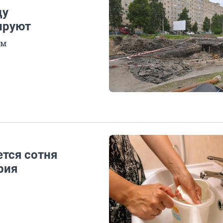
цу
ируют
ям
ется сотня
рия