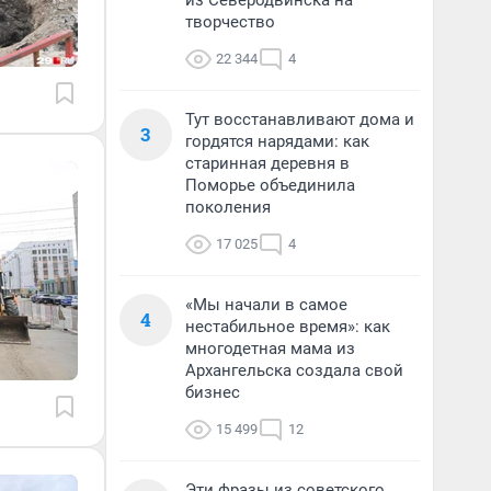
из Северодвинска на
творчество
22 344
4
Тут восстанавливают дома и
3
гордятся нарядами: как
старинная деревня в
Поморье объединила
поколения
17 025
4
«Мы начали в самое
4
нестабильное время»: как
многодетная мама из
Архангельска создала свой
бизнес
15 499
12
Эти фразы из советского