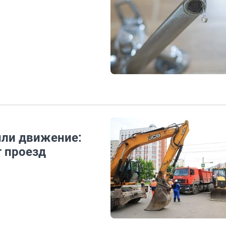
ыли движение:
т проезд