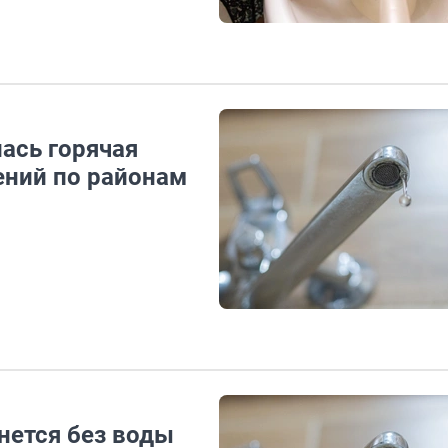
лась горячая
ений по районам
нется без воды