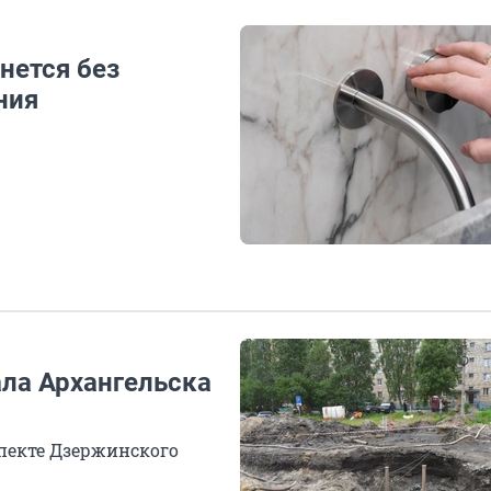
нется без
ния
ала Архангельска
пекте Дзержинского