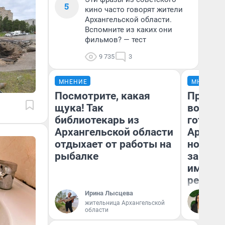
5
кино часто говорят жители
Архангельской области.
Вспомните из каких они
фильмов? — тест
9 735
3
МНЕНИЕ
МНЕНИЕ
Посмотрите, какая
Продаш
щука! Так
возьмут
библиотекарь из
готови
Архангельской области
Арханг
отдыхает от работы на
новый 
рыбалке
закон —
импорт
репети
Ирина Лысцева
Ан
жительница Архангельской
области