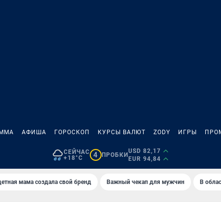
АММА
АФИША
ГОРОСКОП
КУРСЫ ВАЛЮТ
ZODY
ИГРЫ
ПРО
USD 82,17
СЕЙЧАС
4
ПРОБКИ
+18°C
EUR 94,84
етная мама создала свой бренд
Важный чекап для мужчин
В обла