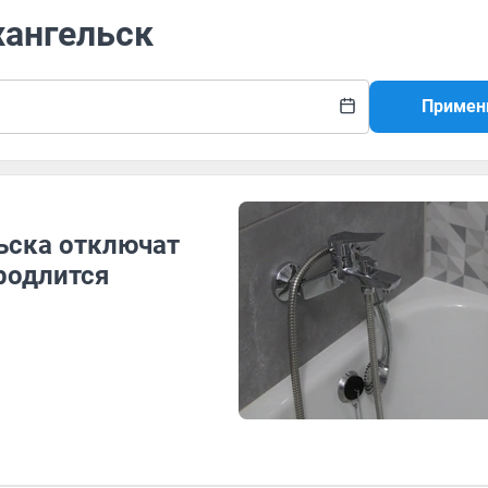
хангельск
Примен
ьска отключат
продлится