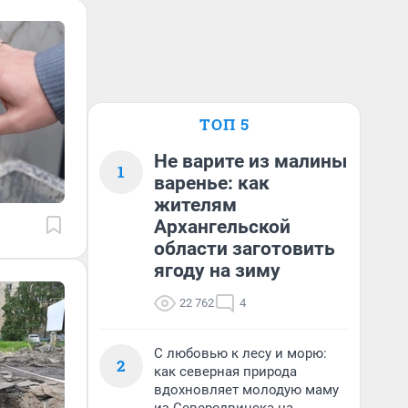
ТОП 5
Не варите из малины
1
варенье: как
жителям
Архангельской
области заготовить
ягоду на зиму
22 762
4
С любовью к лесу и морю:
2
как северная природа
вдохновляет молодую маму