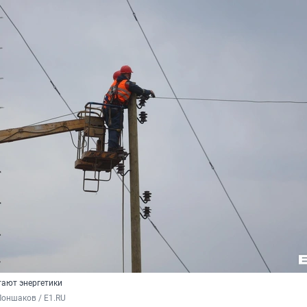
тают энергетики
оншаков / E1.RU