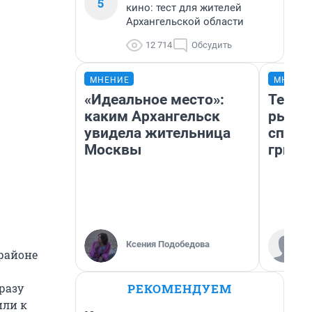
5
кино: тест для жителей
Архангельской области
12 714
Обсудить
МНЕНИЕ
МНЕНИ
«Идеальное место»:
Тепер
каким Архангельск
рыжик
увидела жительница
спосо
Москвы
грибо
Ксения Подобедова
районе
РЕКОМЕНДУЕМ
разу
или к