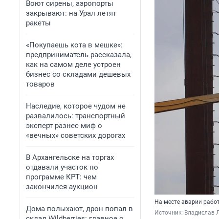
Воют сирены, аэропорты
закрывают: на Урал летят
ракеты
«Покупаешь кота в мешке»:
предприниматель рассказала,
как на самом деле устроен
бизнес со складами дешевых
товаров
Наследие, которое чудом не
развалилось: транспортный
эксперт разнес миф о
«вечных» советских дорогах
В Архангельске на торгах
отдавали участок по
программе КРТ: чем
закончился аукцион
На месте аварии рабо
Дома полыхают, дрон попал в
Источник: 
Владислав Л
склад Wildberries: главное о