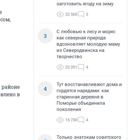
заготовить ягоду на зиму
в
22 560
3
сом,
С любовью к лесу и морю:
3
как северная природа
вдохновляет молодую маму
из Северодвинска на
творчество
22 201
4
Тут восстанавливают дома и
в районе
4
гордятся нарядами: как
овлено в
старинная деревня в
Поморье объединила
поколения
16 730
4
Только знатокам советского