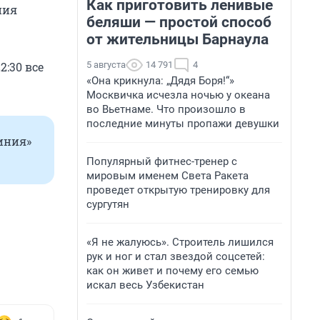
Как приготовить ленивые
ния
беляши — простой способ
от жительницы Барнаула
5 августа
14 791
4
:30 все
«Она крикнула: „Дядя Боря!“»
Москвичка исчезла ночью у океана
во Вьетнаме. Что произошло в
последние минуты пропажи девушки
иния»
Популярный фитнес-тренер с
мировым именем Света Ракета
проведет открытую тренировку для
сургутян
«Я не жалуюсь». Строитель лишился
рук и ног и стал звездой соцсетей:
как он живет и почему его семью
искал весь Узбекистан