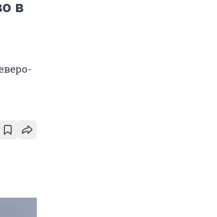
о в
еверо-