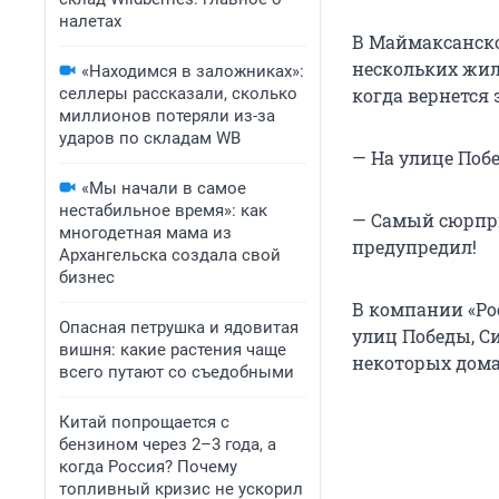
налетах
В Маймаксанско
нескольких жил
«Находимся в заложниках»:
селлеры рассказали, сколько
когда вернется 
миллионов потеряли из-за
ударов по складам WB
— На улице Побе
«Мы начали в самое
нестабильное время»: как
— Самый сюрпри
многодетная мама из
предупредил!
Архангельска создала свой
бизнес
В компании «Ро
Опасная петрушка и ядовитая
улиц Победы, С
вишня: какие растения чаще
некоторых дома
всего путают со съедобными
Китай попрощается с
бензином через 2–3 года, а
когда Россия? Почему
топливный кризис не ускорил