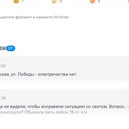
1
0
0
ыделите фрагмент и нажмите Ctrl+Enter
ИИ
27
2:23
рская, ул. Победы - электричества нет.
1:30
е не видели, чтобы исправили ситуацию со светом. Вопрос, - а
роизошла? Объехали весь район 26-го л/з