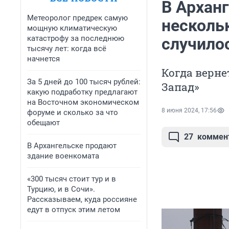
В Архан
Метеоролог предрек самую
несколь
мощную климатическую
катастрофу за последнюю
случило
тысячу лет: когда всё
начнется
Когда верне
За 5 дней до 100 тысяч рублей:
Запад»
какую подработку предлагают
на Восточном экономическом
8 июня 2024, 17:56
форуме и сколько за что
обещают
27
коммен
В Архангельске продают
здание военкомата
«300 тысяч стоит тур и в
Турцию, и в Сочи».
Рассказываем, куда россияне
едут в отпуск этим летом