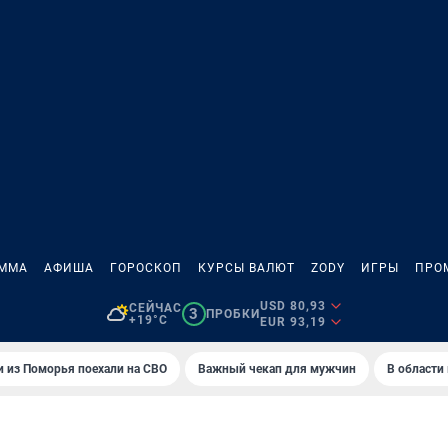
АММА
АФИША
ГОРОСКОП
КУРСЫ ВАЛЮТ
ZODY
ИГРЫ
ПРО
USD 80,93
СЕЙЧАС
3
ПРОБКИ
+19°C
EUR 93,19
 из Поморья поехали на СВО
Важный чекап для мужчин
В области