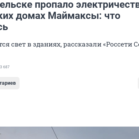
гельске пропало электричеств
ких домах Маймаксы: что
сь
тся свет в зданиях, рассказали «Россети С
3 687
тариев