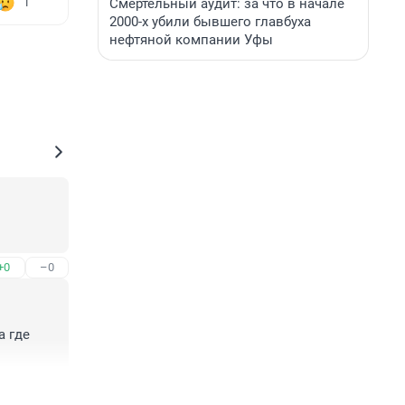
Смертельный аудит: за что в начале
1
2000-х убили бывшего главбуха
нефтяной компании Уфы
+0
–0
 где 
+0
–0