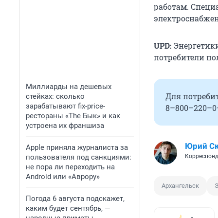
работам. Специ
электроснабжен
UPD:
Энергетики
потребители по
Миллиарды на дешевых
Для потребит
стейках: сколько
зарабатывают fix-price-
8–800–220–0
рестораны «The Бык» и как
устроена их франшиза
Юрий С
Apple приняла журналиста за
пользователя под санкциями:
Корреспонд
не пора ли переходить на
Android или «Аврору»
Архангельск
Погода 6 августа подскажет,
каким будет сентябрь, —