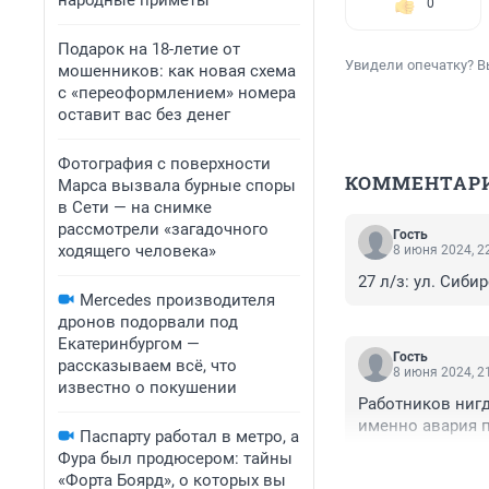
народные приметы
0
Подарок на 18-летие от
Увидели опечатку? В
мошенников: как новая схема
с «переоформлением» номера
оставит вас без денег
Фотография с поверхности
КОММЕНТАР
Марса вызвала бурные споры
в Сети — на снимке
рассмотрели «загадочного
Гость
ходящего человека»
8 июня 2024, 2
27 л/з: ул. Сиби
Mercedes производителя
дронов подорвали под
Екатеринбургом —
Гость
рассказываем всё, что
8 июня 2024, 2
известно о покушении
Работников нигд
именно авария п
Паспарту работал в метро, а
Фура был продюсером: тайны
«Форта Боярд», о которых вы