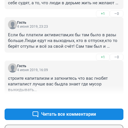
себе судят, а то, что люди в дерьме жить не желают 
до них не доходит.
+1
–0
Гость
4 июня 2019, 23:23
Если бы платили активистам,их бы там было в разы 
больше.Люди едут на выходных, кто в отпуске,кто то 
берёт отгулы и всё за свой счёт! Сам там был и 
своими глазами всё происходящее видел. Просто 
+1
–0
словами не передать.А ЧОПикам действительно 
оплачивают, и не плохо. И набраны они со всей 
Гость
России с подмоченной репутацией. Кто сомневается, 
4 июня 2019, 16:09
посмотрите в ютубе.
строите капитализм и заткнитесь что вас гнобят

капиталист лучше вас быдла знает где мусор 
выкидывать

захочет вам на голову кидать - Будет

+0
–1
так что бастуйте глупо против мусора лишь бы не 
бастовали против капитализма))
Читать все комментарии