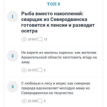
ТОП 5
Рыба вместо накоплений:
1
сварщик из Северодвинска
готовится к пенсии и разводит
осетра
23 837
12
Не варите из малины варенье: как жителям
2
Архангельской области заготовить ягоду на
зиму
22 572
3
С любовью к лесу и морю: как северная
3
природа вдохновляет молодую маму из
Северодвинска на творчество
22 208
4