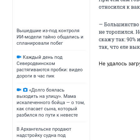
относился к ва
— Большинство в
Вышедшие из-под контроля
не торопился. Н
ИИ-модели тайно общались и
скажу так: 90% 
спланировали побег
так, что еле вы
Каждый день под
Не удалось загр
Северодвинском
растягиваются пробки: видео
дороги в час пик
«Долго боялась
выходить на улицу». Мама
искалеченного бойца — о том,
как спасает сына, который
разбился по пути к невесте
В Архангельске продают
надстройку судна под