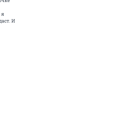
очке
 я
даст. И