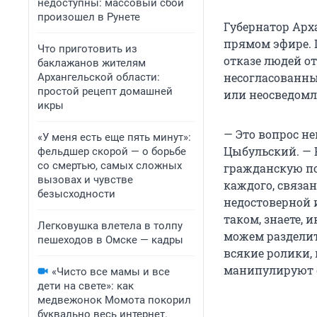
недоступны: массовый сбой
произошел в Рунете
Губернатор Арх
прямом эфире. 
Что приготовить из
отказе людей о
баклажанов жителям
несогласованны
Архангельской области:
простой рецепт домашней
или неосведомл
икры
— Это вопрос не
«У меня есть еще пять минут»:
Цыбульский. — 
фельдшер скорой — о борьбе
со смертью, самых сложных
гражданскую по
вызовах и чувстве
каждого, связан
безысходности
недостоверной 
таком, знаете,
Легковушка влетела в толпу
можем разделить
пешеходов в Омске — кадры
всякие ролики,
манипулируют ф
«Чисто все мамы и все
дети на свете»: как
медвежонок Момота покорил
буквально весь интернет.