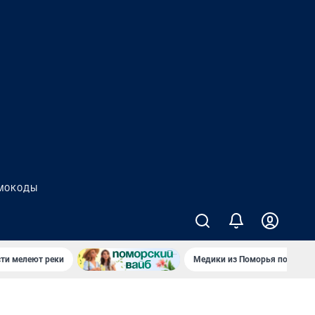
МОКОДЫ
сти мелеют реки
Медики из Поморья поехали 