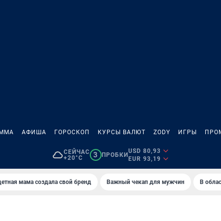
АММА
АФИША
ГОРОСКОП
КУРСЫ ВАЛЮТ
ZODY
ИГРЫ
ПРО
USD 80,93
СЕЙЧАС
3
ПРОБКИ
+20°C
EUR 93,19
етная мама создала свой бренд
Важный чекап для мужчин
В обла