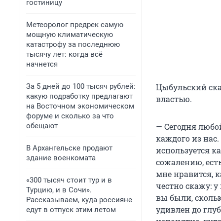
гостиницу
Метеоролог предрек самую
мощную климатическую
катастрофу за последнюю
тысячу лет: когда всё
начнется
За 5 дней до 100 тысяч рублей:
Цыбульский ска
какую подработку предлагают
властью.
на Восточном экономическом
форуме и сколько за что
обещают
— Сегодня любой
каждого из нас
В Архангельске продают
используется к
здание военкомата
сожалению, есть
мне нравится, к
«300 тысяч стоит тур и в
честно скажу: у
Турцию, и в Сочи».
вы были, скольк
Рассказываем, куда россияне
удивлен до глу
едут в отпуск этим летом