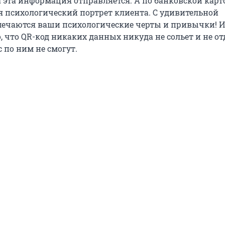
а эта информация отправляется. А по банковской карт
ся психологический портрет клиента. С удивительной
ечаются ваши психологические черты и привычки! И
 что QR-код никаких данных никуда не сольет и не от
 по ним не смогут.