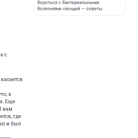
бороться с бактериальными
болезнями овощей — советы
е с
 касается
то, к
и. Еще
Я вам
ется, где
ал и был