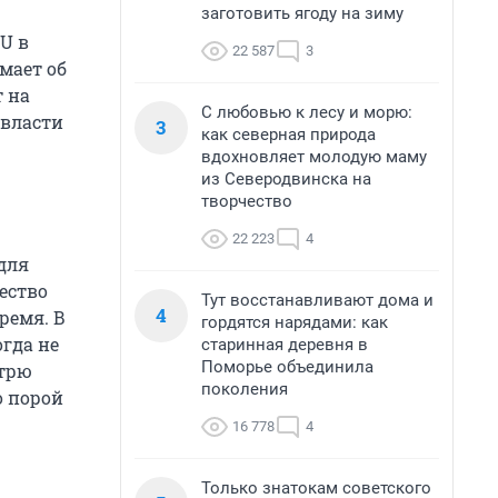
заготовить ягоду на зиму
U в
22 587
3
мает об
 на
С любовью к лесу и морю:
 власти
3
как северная природа
вдохновляет молодую маму
из Северодвинска на
творчество
22 223
4
для
ество
Тут восстанавливают дома и
4
ремя. В
гордятся нарядами: как
гда не
старинная деревня в
Поморье объединила
отрю
поколения
о порой
16 778
4
Только знатокам советского