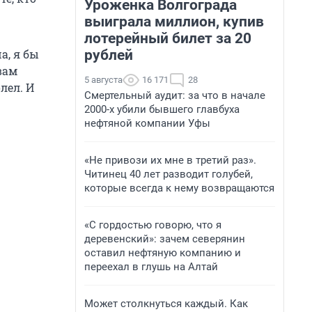
Уроженка Волгограда
выиграла миллион, купив
лотерейный билет за 20
рублей
а, я бы
вам
5 августа
16 171
28
лел. И
Смертельный аудит: за что в начале
2000-х убили бывшего главбуха
нефтяной компании Уфы
«Не привози их мне в третий раз».
Читинец 40 лет разводит голубей,
которые всегда к нему возвращаются
«С гордостью говорю, что я
деревенский»: зачем северянин
оставил нефтяную компанию и
переехал в глушь на Алтай
Может столкнуться каждый. Как