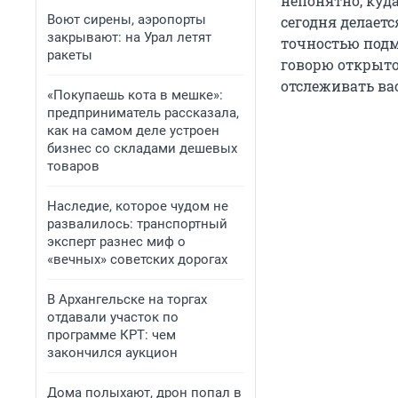
непонятно, куд
Воют сирены, аэропорты
сегодня делает
закрывают: на Урал летят
точностью подм
ракеты
говорю открыто,
отслеживать вас
«Покупаешь кота в мешке»:
предприниматель рассказала,
как на самом деле устроен
бизнес со складами дешевых
товаров
Наследие, которое чудом не
развалилось: транспортный
эксперт разнес миф о
«вечных» советских дорогах
В Архангельске на торгах
отдавали участок по
программе КРТ: чем
закончился аукцион
Дома полыхают, дрон попал в