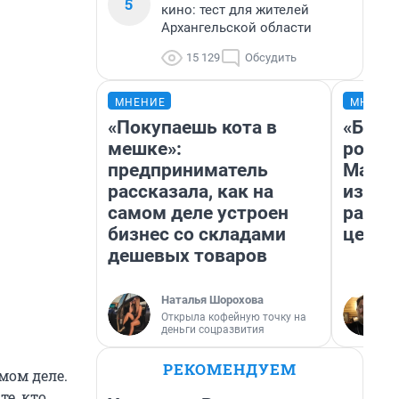
5
кино: тест для жителей
Архангельской области
15 129
Обсудить
МНЕНИЕ
МНЕНИ
«Покупаешь кота в
«Буде
мешке»:
робот
предприниматель
Матри
рассказала, как на
из Ар
самом деле устроен
расск
бизнес со складами
церкв
дешевых товаров
Наталья Шорохова
Открыла кофейную точку на
деньги соцразвития
РЕКОМЕНДУЕМ
мом деле.
те, кто