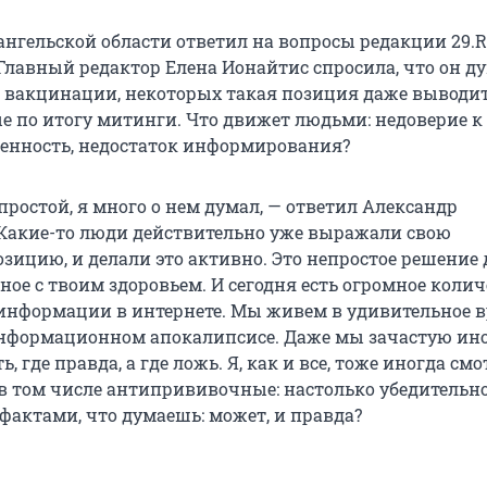
ангельской области ответил на вопросы редакции 29.R
Главный редактор Елена Ионайтис спросила, что он ду
т вакцинации, некоторых такая позиция даже выводит
е по итогу митинги. Что движет людьми: недоверие к
енность, недостаток информирования?
простой, я много о нем думал, — ответил Александр
Какие-то люди действительно уже выражали свою
зицию, и делали это активно. Это непростое решение 
ное с твоим здоровьем. И сегодня есть огромное колич
информации в интернете. Мы живем в удивительное в
 информационном апокалипсисе. Даже мы зачастую ино
, где правда, а где ложь. Я, как и все, тоже иногда см
 в том числе антипрививочные: настолько убедительн
актами, что думаешь: может, и правда?