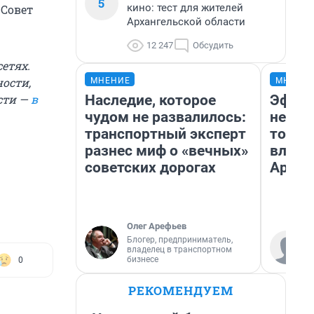
5
кино: тест для жителей
 Совет
Архангельской области
12 247
Обсудить
етях.
ости,
МНЕНИЕ
МНЕНИ
Наследие, которое
Эффек
сти —
в
чудом не развалилось:
не сра
транспортный эксперт
топли
разнес миф о «вечных»
влияе
советских дорогах
Архан
Олег Арефьев
Блогер, предприниматель,
владелец в транспортном
бизнесе
0
РЕКОМЕНДУЕМ