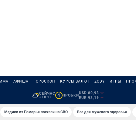
АММА
АФИША
ГОРОСКОП
КУРСЫ ВАЛЮТ
ZODY
ИГРЫ
ПРО
USD 80,93
СЕЙЧАС
4
ПРОБКИ
+18°C
EUR 93,19
Медики из Поморья поехали на СВО
Все для мужского здоровья