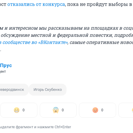
ост
отказались от конкурса
, пока не пройдут выборы в
м и интересном мы рассказываем на площадках в соцс
 обсуждение местной и федеральной повестки, подробн
в сообществе во «ВКонтакте»
, самые оперативные ново
.
 Прус
ент
Северодвинск
Игорь Скубенко
0
0
0
ыделите фрагмент и нажмите Ctrl+Enter