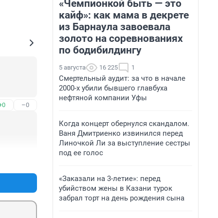
«Чемпионкой быть — это
кайф»: как мама в декрете
из Барнаула завоевала
золото на соревнованиях
по бодибилдингу
5 августа
16 225
1
Смертельный аудит: за что в начале
2000-х убили бывшего главбуха
нефтяной компании Уфы
+0
–0
Когда концерт обернулся скандалом.
Ваня Дмитриенко извинился перед
Линочкой Ли за выступление сестры
под ее голос
+0
–0
«Заказали на 3-летие»: перед
убийством жены в Казани турок
забрал торт на день рождения сына