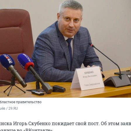
областное правительство
ёв / 29.RU
нска Игорь Скубенко покидает свой пост. Об этом зая
ранице во «ВКонтакте».