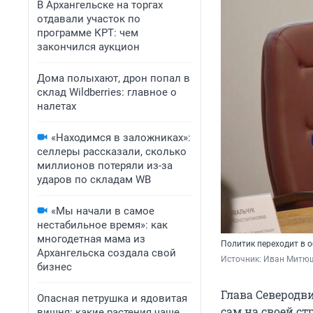
В Архангельске на торгах
отдавали участок по
программе КРТ: чем
закончился аукцион
Дома полыхают, дрон попал в
склад Wildberries: главное о
налетах
«Находимся в заложниках»:
селлеры рассказали, сколько
миллионов потеряли из-за
ударов по складам WB
«Мы начали в самое
нестабильное время»: как
многодетная мама из
Политик переходит в 
Архангельска создала свой
Источник: 
Иван Митюш
бизнес
Глава Северодви
Опасная петрушка и ядовитая
сам на своей ст
вишня: какие растения чаще