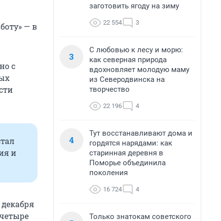
заготовить ягоду на зиму
22 554
3
боту» — в
С любовью к лесу и морю:
3
как северная природа
но с
вдохновляет молодую маму
рых
из Северодвинска на
сти
творчество
22 196
4
Тут восстанавливают дома и
4
стал
гордятся нарядами: как
ия и
старинная деревня в
Поморье объединила
поколения
16 724
4
 декабря
 четыре
Только знатокам советского