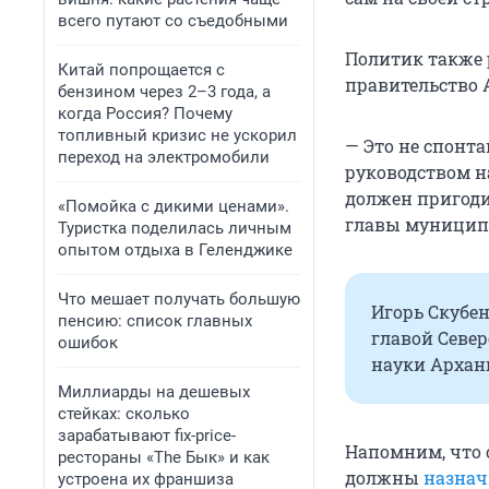
всего путают со съедобными
Политик также р
Китай попрощается с
правительство 
бензином через 2–3 года, а
когда Россия? Почему
топливный кризис не ускорил
— Это не спонта
переход на электромобили
руководством н
должен пригоди
«Помойка с дикими ценами».
главы муниципа
Туристка поделилась личным
опытом отдыха в Геленджике
Что мешает получать большую
Игорь Скубен
пенсию: список главных
главой Севе
ошибок
науки Арханг
Миллиарды на дешевых
стейках: сколько
зарабатывают fix-price-
Напомним, что 
рестораны «The Бык» и как
должны
назнач
устроена их франшиза