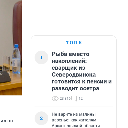
ТОП 5
Рыба вместо
1
накоплений:
сварщик из
Северодвинска
готовится к пенсии и
разводит осетра
23 816
12
Не варите из малины
2
варенье: как жителям
вил он
Архангельской области