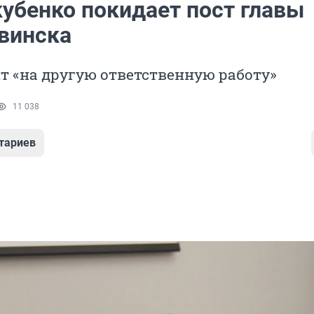
кубенко покидает пост главы
винска
т «на другую ответственную работу»
11 038
тариев